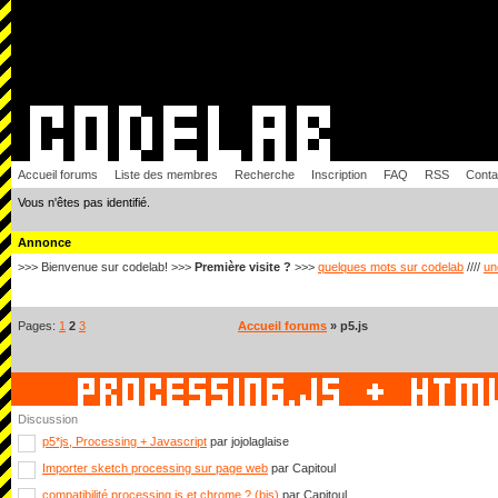
Accueil forums
Liste des membres
Recherche
Inscription
FAQ
RSS
Conta
Vous n'êtes pas identifié.
Annonce
>>> Bienvenue sur codelab! >>>
Première visite ?
>>>
quelques mots sur codelab
////
un
Pages:
1
2
3
Accueil forums
» p5.js
Discussion
p5*js, Processing + Javascript
par jojolaglaise
Importer sketch processing sur page web
par Capitoul
compatibilité processing.js et chrome ? (bis)
par Capitoul