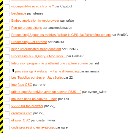
incompatibilité avec chrome ?
par Capitoul
loadImage
par julienes
Embed application in webbrowser
par rafalo
Pop-up processing.js
par antoinedemacon
ProcessingJS pour les mobiles (utiliser le GPS, l'axéléromètre etc etc
par EricRG
ProcessingJS et chrome
par nahkira
help : unterminated string constant
par EricRG
Processing.js + JQuery + MooTools...
par GildasP
Integration programme js utilisant une capture sonore
par Yut
processingjs + webcam + frame differencing
par minamata
Les Toxiclibs portées en JavaScript
par 22_
Interface OSC
par reno-
utiliser openStreetMap avec un canvas P5JS ...?
par oyster_twiter
mouseY dans un canvas -- help
par zsilu
VVVV sur ton browser
par 22_
creativejs.com
par 22_
et avec OSC
par oyster_twiter
code processing en javascript
par ogre