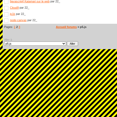
[javascript] Katamari sur le web
par 22_
Cloud9
par 22_
js1k
par 22_
node-canvas
par 22_
Pages:
1
2
3
Accueil forums
» p5.js
Aller à