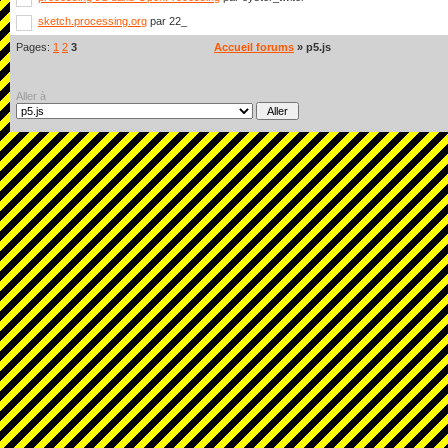
sketch.processing.org
par 22_
Pages:
1
2
3
Accueil forums
» p5.js
Aller à