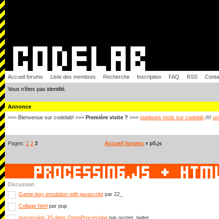
Accueil forums
Liste des membres
Recherche
Inscription
FAQ
RSS
Conta
Vous n'êtes pas identifié.
Annonce
>>> Bienvenue sur codelab! >>>
Première visite ?
>>>
quelques mots sur codelab
////
un
Pages:
1
2
3
Accueil forums
» p5.js
Discussion
Game-boy emulation with javascript
par 22_
Collage html
par pup
processing JS dans OpenProcessing
par oyster_twiter