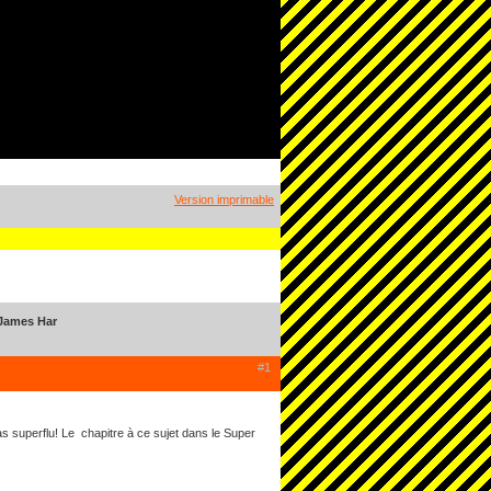
Version imprimable
 James Har
#1
as superflu! Le chapitre à ce sujet dans le Super