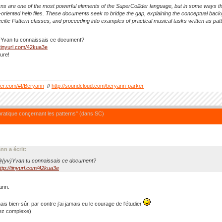
rns are one of the most powerful elements of the SuperCollider language, but in some ways the
-oriented help files. These documents seek to bridge the gap, explaining the conceptual bac
ecific Pattern classes, and proceeding into examples of practical musical tasks written as pat
}Yvan tu connaissais ce document?
/tinyurl.com/42kua3e
ure!
tter.com/#!/Beryann
//
http://soundcloud.com/beryann-parker
pratique conçernant les patterns" (dans SC)
nn a écrit:
@{yv}Yvan tu connaissais ce document?
ttp://tinyurl.com/42kua3e
ann.
ais bien-sûr, par contre j'ai jamais eu le courage de l'étudier
sez complexe)