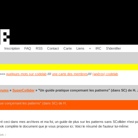
Inscription
FAQ
RSS
Contact
Carte
Liens
+
IRC
S'identifier
>>>
quelques mots sur codelab
////
une carte des membres
////
(apéros) codelab
orums
»
SuperCollider
» "Un guide pratique conçernant les patterns" (dans SC) de H.
que conçernant les patterns" (dans SC) de H.
uvé ceci dans mes archives et ma foi, un guide de plus sur les patterns sans SCollider n'est p
ook complète le document que je vous propose ici. Voici le résumé de l'auteur lui-même:
ion :