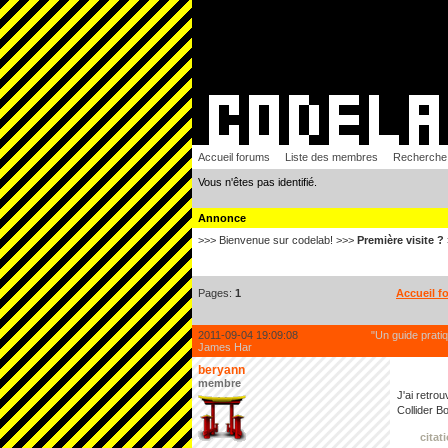
Accueil forums
Liste des membres
Recherche
Vous n'êtes pas identifié.
Annonce
>>> Bienvenue sur codelab! >>>
Première visite ?
Pages:
1
Accueil f
2011-09-04 19:09:08
"Un guide prati
James Har
beryann
membre
J'ai retro
Collider B
citat