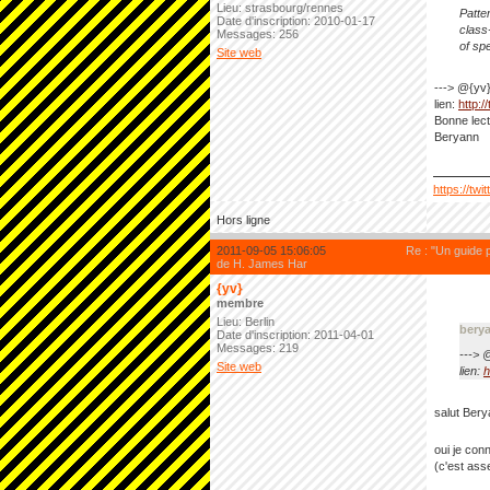
Lieu: strasbourg/rennes
Patte
Date d'inscription: 2010-01-17
class
Messages: 256
of sp
Site web
---> @{yv
lien:
http:/
Bonne lect
Beryann
https://twi
Hors ligne
2011-09-05 15:06:05
Re : "Un guide 
de H. James Har
{yv}
membre
Lieu: Berlin
berya
Date d'inscription: 2011-04-01
Messages: 219
---> 
Site web
lien:
h
salut Bery
oui je conn
(c'est as