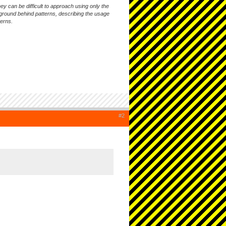
y can be difficult to approach using only the
kground behind patterns, describing the usage
terns.
#2