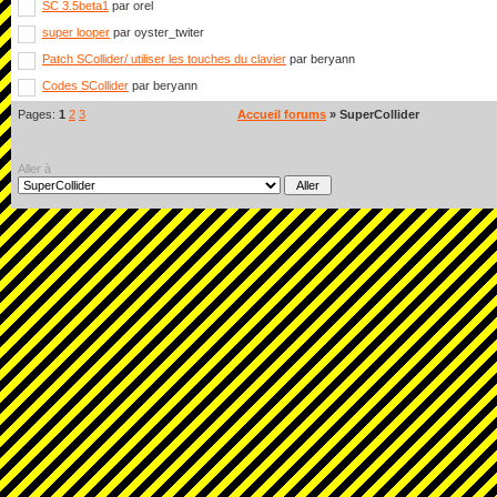
SC 3.5beta1
par orel
super looper
par oyster_twiter
Patch SCollider/ utiliser les touches du clavier
par beryann
Codes SCollider
par beryann
Pages:
1
2
3
Accueil forums
» SuperCollider
Aller à