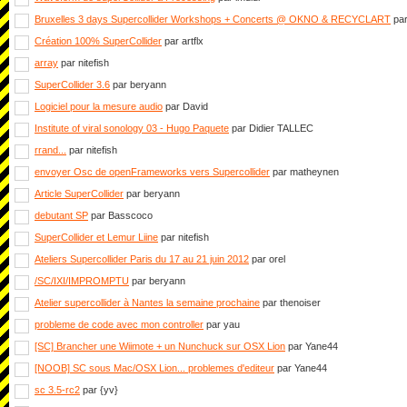
Bruxelles 3 days Supercollider Workshops + Concerts @ OKNO & RECYCLART
par
Création 100% SuperCollider
par artflx
array
par nitefish
SuperCollider 3.6
par beryann
Logiciel pour la mesure audio
par David
Institute of viral sonology 03 - Hugo Paquete
par Didier TALLEC
rrand...
par nitefish
envoyer Osc de openFrameworks vers Supercollider
par matheynen
Article SuperCollider
par beryann
debutant SP
par Basscoco
SuperCollider et Lemur Liine
par nitefish
Ateliers Supercollider Paris du 17 au 21 juin 2012
par orel
/SC/IXI/IMPROMPTU
par beryann
Atelier supercollider à Nantes la semaine prochaine
par thenoiser
probleme de code avec mon controller
par yau
[SC] Brancher une Wiimote + un Nunchuck sur OSX Lion
par Yane44
[NOOB] SC sous Mac/OSX Lion... problemes d'editeur
par Yane44
sc 3.5-rc2
par {yv}