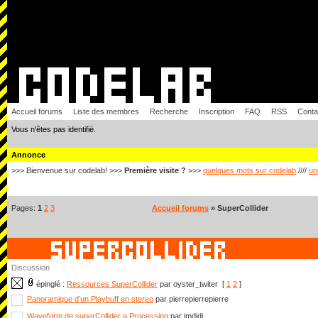
Accueil forums
Liste des membres
Recherche
Inscription
FAQ
RSS
Conta
Vous n'êtes pas identifié.
Annonce
>>> Bienvenue sur codelab! >>>
Première visite ?
>>>
quelques mots sur codelab
////
un
Pages:
1
2
3
Accueil forums
» SuperCollider
Discussion
épinglé :
Ressources SuperCollider
par oyster_twiter
[
1
2
]
Panoramique d'un Playbuff en stereo
par pierrepierrepierre
Waveform de superCollider a Processing
par imdidi