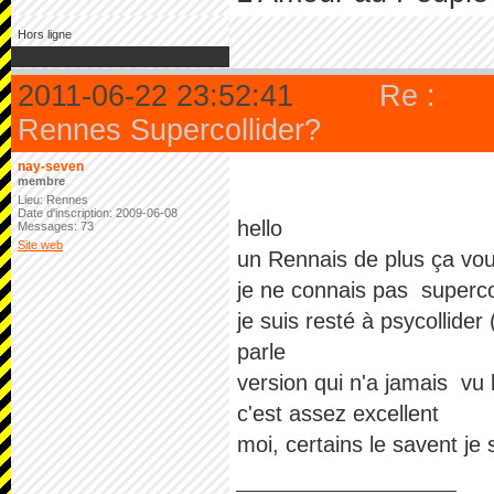
Hors ligne
2011-06-22 23:52:41
Re :
Rennes Supercollider?
nay-seven
membre
Lieu: Rennes
Date d'inscription: 2009-06-08
hello
Messages: 73
Site web
un Rennais de plus ça vous
je ne connais pas superco
je suis resté à psycollider
parle
version qui n'a jamais vu l
c'est assez excellent
moi, certains le savent je