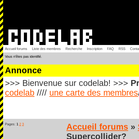
Accueil forums
Liste des membres
Recherche
Inscription
FAQ
RSS
Conta
Vous n'êtes pas identifié.
Annonce
>>> Bienvenue sur codelab! >>>
Pr
codelab
////
une carte des membres
Pages:
1
2
3
Accueil forums
»
Supercollider?