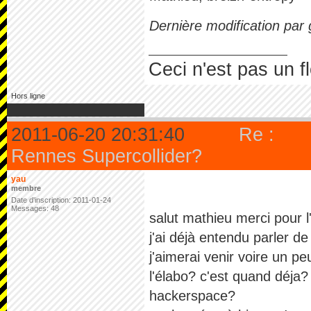
Dernière modification par
Ceci n'est pas un f
Hors ligne
2011-06-20 20:31:40
Re :
Rennes Supercollider?
yau
membre
Date d'inscription: 2011-01-24
Messages: 48
salut mathieu merci pour l'i
j'ai déjà entendu parler de
j'aimerai venir voire un pe
l'élabo? c'est quand déja? 
hackerspace?