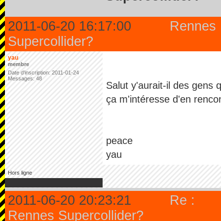
2011-06-20 16:17:00
Rennes
Supercollider?
yau
membre
Date d'inscription: 2011-01-24
Messages: 48
Salut y'aurait-il des gens
ça m'intéresse d'en rencon
peace
yau
Hors ligne
2011-06-20 20:23:21
Re :
Rennes Supercollider?