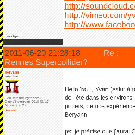
http://soundcloud.
http://vimeo.com/y
http://www.facebo
Hors ligne
2011-06-20 21:28:18
Re :
Rennes Supercollider?
beryann
membre
Hello Yau , Yvan (salut à t
de l'été dans les environs
Lieu: strasbourg/rennes
Date d'inscription: 2010-01-17
projets, de nos expérience
Messages: 256
Site web
Beryann
ps: je précise que j'aurai C