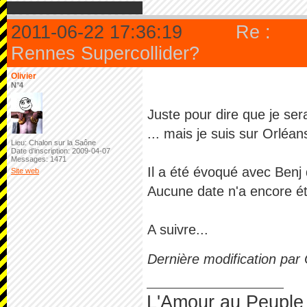
2011-06-22 17:36:19
Re :
Rennes Supercollider?
Olivier
N°4
Juste pour dire que je ser
... mais je suis sur Orléan
Lieu: Chalon sur la Saône
Date d'inscription: 2009-04-07
Messages: 1471
Il a été évoqué avec Benj
Site web
Aucune date n'a encore été
A suivre...
Dernière modification par 
L'Amour au Peuple 