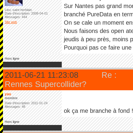
Sur Nantes pas grand mon
Lieu: saint-herblain
branché PureData en term
Date d'inscription: 2008-04-01
Messages: 444
On se cale un moment ens
Site web
Nous faisons des open at
jeudis à peu près, moins p
Pourquoi pas ce faire une 
Hors ligne
2011-06-21 11:23:08
Re :
Rennes Supercollider?
yau
membre
Date d'inscription: 2011-01-24
Messages: 48
ok ça me branche à fond !
Hors ligne