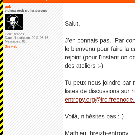
geb
vicieux petit troller pervers
Salut,
Lieu: Rennes
Date d'inscription: 2011-06-16
J'en connais pas.. Par con
Messages: 81
Site web
le bienvenu pour faire la c
rejoint (pour l'instant on 
des ateliers :-)
Tu peux nous joindre par 
listes de discussions sur
h
entropy.org@irc.freenode
Voilà, n'hésites pas :-)
Mathieu, breizh-entropy