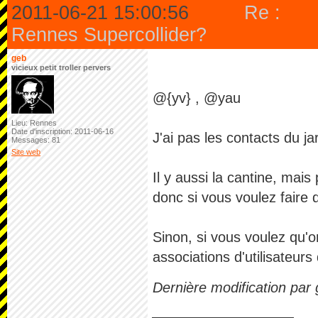
2011-06-21 15:00:56
Re :
Rennes Supercollider?
geb
vicieux petit troller pervers
@{yv} , @yau
Lieu: Rennes
Date d'inscription: 2011-06-16
J'ai pas les contacts du j
Messages: 81
Site web
Il y aussi la cantine, mai
donc si vous voulez faire 
Sinon, si vous voulez qu'o
associations d'utilisateurs
Dernière modification par