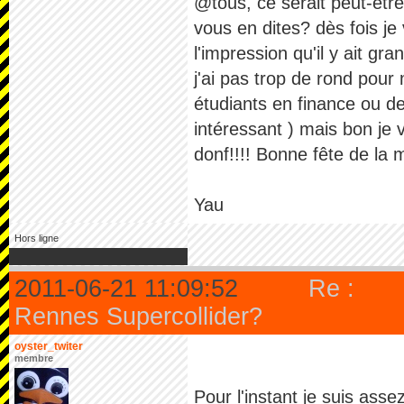
@tous, ce serait peut-étr
vous en dites? dès fois je 
l'impression qu'il y ait 
j'ai pas trop de rond pour
étudiants en finance ou d
intéressant ) mais bon je
donf!!!! Bonne fête de la 
Yau
Hors ligne
2011-06-21 11:09:52
Re :
Rennes Supercollider?
oyster_twiter
membre
Pour l'instant je suis asse