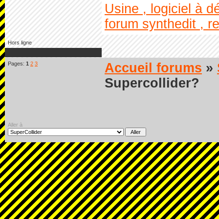
Usine , logiciel à dé
forum synthedit , re
Hors ligne
Pages:
1
2
3
Accueil forums
»
Supercollider?
Aller à