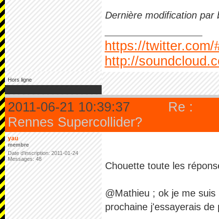
Dernière modification par
https://twitter.com
http://soundcloud.
Hors ligne
2011-06-21 10:39:37
Re :
Rennes Supercollider?
yau
membre
Date d'inscription: 2011-01-24
Messages: 48
Chouette toute les répons
@Mathieu ; ok je me suis in
prochaine j'essayerais de