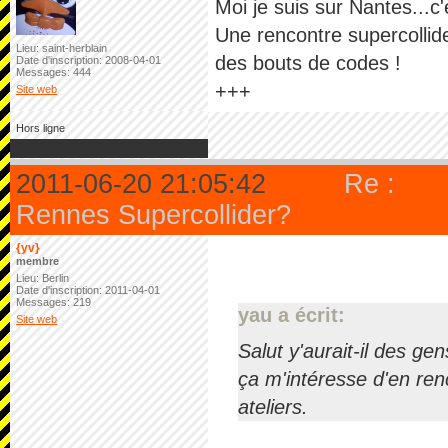
Moi je suis sur Nantes...c'
Une rencontre supercollid
Lieu: saint-herblain
des bouts de codes !
Date d'inscription: 2008-04-01
Messages: 444
+++
Site web
Hors ligne
2011-06-20 21:05:42
Re :
Rennes Supercollider?
{yv}
membre
Lieu: Berlin
Date d'inscription: 2011-04-01
Messages: 219
yau a écrit:
Site web
Salut y'aurait-il des g
ça m'intéresse d'en ren
ateliers.