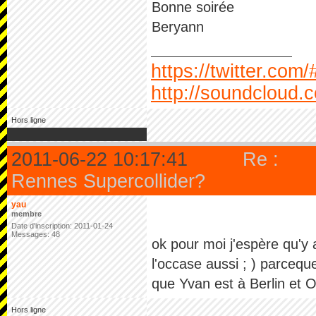
Bonne soirée
Beryann
https://twitter.com
http://soundcloud.
Hors ligne
2011-06-22 10:17:41
Re :
Rennes Supercollider?
yau
membre
Date d'inscription: 2011-01-24
Messages: 48
ok pour moi j'espère qu'y
l'occase aussi ; ) parcequ
que Yvan est à Berlin et 
Hors ligne