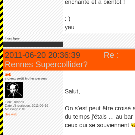
enchanté et à bientot !
: )
yau
Hors ligne
2011-06-20 20:36:39
Re :
Rennes Supercollider?
geb
vicieux petit troller pervers
Salut,
Lieu: Rennes
Date d'inscription: 2011-06-16
On s'est peut être croisé a
Messages: 81
Site web
du temps j'étais ... au bar
ceux qui se souviennent