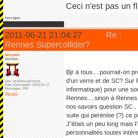
Ceci n'est pas un f
Hors ligne
2011-06-21 21:04:27
Re :
Rennes Supercollider?
beryann
membre
Bjr à tous....pourrait-on p
d'un verre et de SC? Sur R
Lieu: strasbourg/rennes
Date d'inscription: 2010-01-17
informatique) pour une so
Messages: 256
Site web
Rennes....sinon à Rennes c
nos savoirs question SC ,
suite qui perénise (?) ce 
J"étais un peu long mais l
personnalités toutes intér