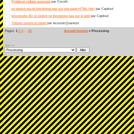
Problème cellular automata
par Cocoht
un sketch qui ne fonctionne pas sur une page HTML (bis)
par Capitoul
processing 3D. le sketch ne fonctionne pas sur le web
par Capitoul
Théorie sonore et minim
par AcousticQuantum
Pages:
1
2
3
…
40
Accueil forums
» Processing
Aller à