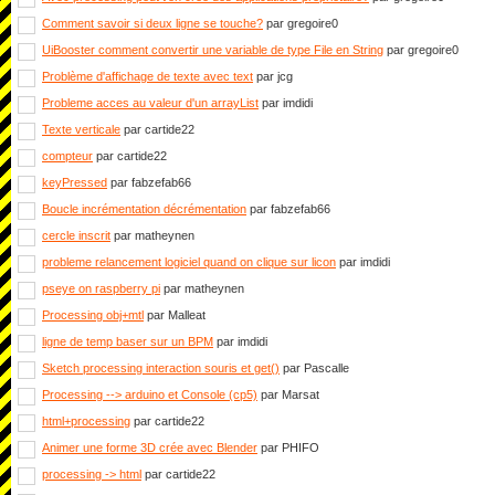
Comment savoir si deux ligne se touche?
par gregoire0
UiBooster comment convertir une variable de type File en String
par gregoire0
Problème d'affichage de texte avec text
par jcg
Probleme acces au valeur d'un arrayList
par imdidi
Texte verticale
par cartide22
compteur
par cartide22
keyPressed
par fabzefab66
Boucle incrémentation décrémentation
par fabzefab66
cercle inscrit
par matheynen
probleme relancement logiciel quand on clique sur licon
par imdidi
pseye on raspberry pi
par matheynen
Processing obj+mtl
par Malleat
ligne de temp baser sur un BPM
par imdidi
Sketch processing interaction souris et get()
par Pascalle
Processing --> arduino et Console (cp5)
par Marsat
html+processing
par cartide22
Animer une forme 3D crée avec Blender
par PHIFO
processing -> html
par cartide22