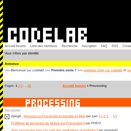
Accueil forums
Liste des membres
Recherche
Inscription
FAQ
RSS
Conta
Vous n'êtes pas identifié.
Annonce
>>> Bienvenue sur codelab! >>>
Première visite ?
>>>
quelques mots sur codelab
////
un
Pages:
1
2
3
…
40
Accueil forums
» Processing
Discussion
épinglé :
Ressources Processing et tutoriels en ligne
par juan
[
1
2
3
…
5
]
Problème de lancement de Sketch sur Processing 4
par PHIFO
Avec processing peut t'on crée des applications propriétaire?
par gregoire0