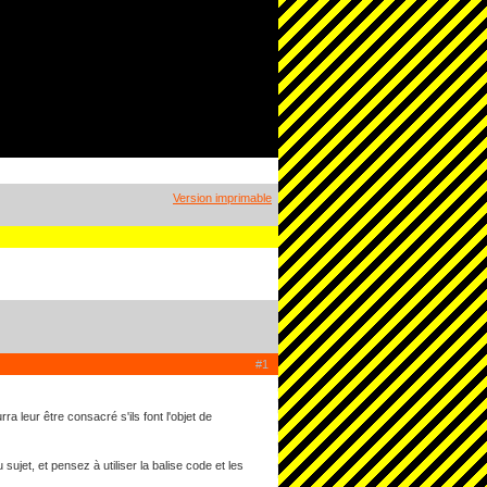
Version imprimable
#1
a leur être consacré s'ils font l'objet de
sujet, et pensez à utiliser la balise code et les