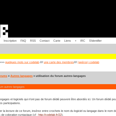
Inscription
FAQ
RSS
Contact
Carte
Liens
+
IRC
S'identifier
>>>
quelques mots sur codelab
////
une carte des membres
////
(apéros) codelab
orums
»
Autres langages
» utilisation du forum autres-langages
orum autres-langages
angages et logiciels qui n'ont pas de forum dédié peuvent être abordés ici. Un forum dédié pourr
 participations.
ter la lecture de ce forum, insérez entre crochets le nom du logiciel ou langage dans le nom du 
s de coloration syntaxique (cf :
http://codelab.fr/22
).