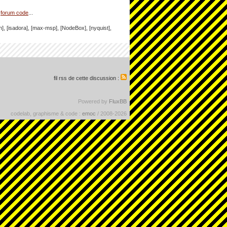
e
forum code
...
h], [isadora], [max-msp], [NodeBox], [nyquist],
fil rss de cette discussion :
Powered by
FluxBB
codelab, graphisme & code :
emoc
/ 2008-2026