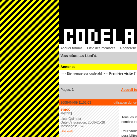
Accueil forums
Liste des membres
Recherche
Vous n'êtes pas identifié.
Annonce
>>> Bienvenue sur codelab! >>>
Première visite ?
Pages:
1
Accueil f
2008-04-09 11:02:03
utilisation du f
emoc
@#@*$
Tous les l
Lieu: Quimper
nombreuses
Date d'inscription: 2008-01-28
Messages: 1576
Pour facili
Site web
possibilité