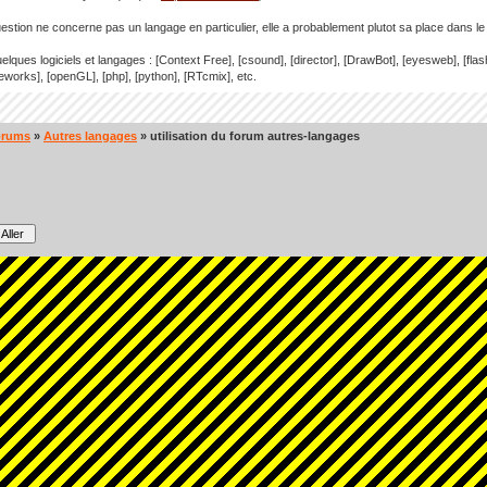
uestion ne concerne pas un langage en particulier, elle a probablement plutot sa place dans l
elques logiciels et langages : [Context Free], [csound], [director], [DrawBot], [eyesweb], [flas
works], [openGL], [php], [python], [RTcmix], etc.
orums
»
Autres langages
» utilisation du forum autres-langages