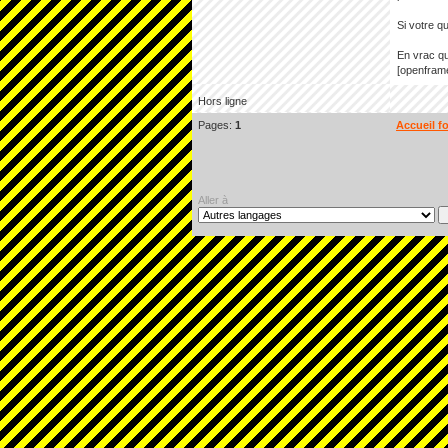
Si votre q
En vrac qu
[openframe
Hors ligne
Pages:
1
Accueil f
Aller à