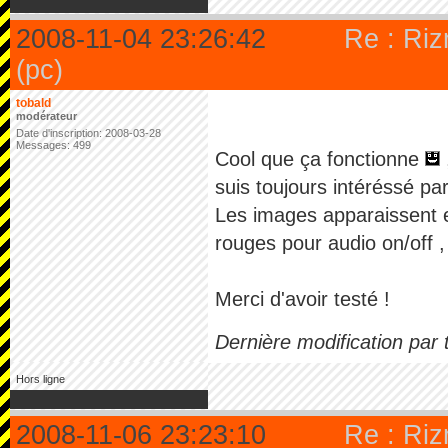
2008-11-04 23:26:42
Re : Ri
(pc)
tobald
modérateur
Date d'inscription: 2008-03-28
Messages: 499
Cool que ça fonctionne
suis toujours intéréssé pa
Les images apparaissent e
rouges pour audio on/off ,
Merci d'avoir testé !
Dernière modification par
Hors ligne
2008-11-06 23:23:10
Re : Ri