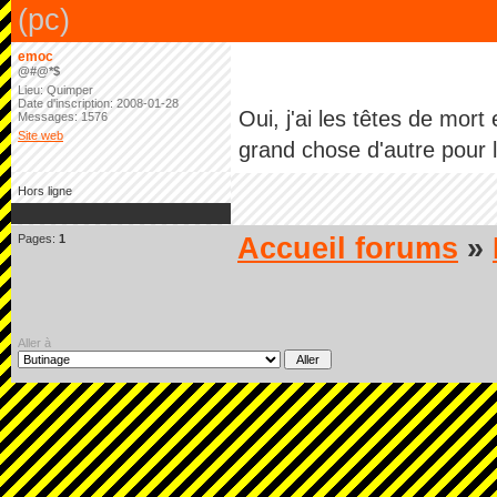
(pc)
emoc
@#@*$
Lieu: Quimper
Date d'inscription: 2008-01-28
Oui, j'ai les têtes de mort
Messages: 1576
Site web
grand chose d'autre pour 
Hors ligne
Pages:
1
Accueil forums
»
Aller à