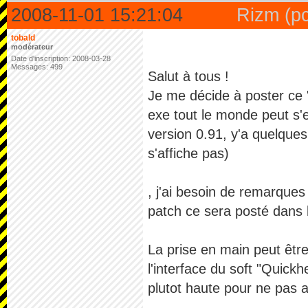
2008-11-01 15:21:04
Rizm (pc
tobald
modérateur
Date d'inscription: 2008-03-28
Messages: 499
Salut à tous !
Je me décide à poster ce 
exe tout le monde peut s'e
version 0.91, y'a quelque
s'affiche pas)
, j'ai besoin de remarques
patch ce sera posté dans 
La prise en main peut être
l'interface du soft "Quickh
plutot haute pour ne pas 