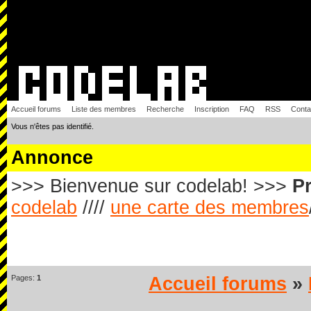
Accueil forums
Liste des membres
Recherche
Inscription
FAQ
RSS
Conta
Vous n'êtes pas identifié.
Annonce
>>> Bienvenue sur codelab! >>>
Pr
codelab
////
une carte des membres
Pages:
1
Accueil forums
»