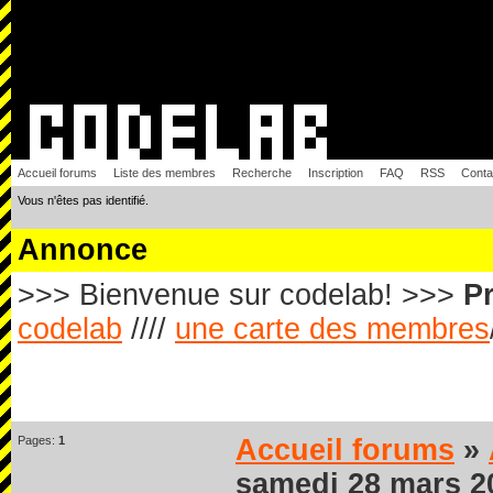
Accueil forums
Liste des membres
Recherche
Inscription
FAQ
RSS
Conta
Vous n'êtes pas identifié.
Annonce
>>> Bienvenue sur codelab! >>>
Pr
codelab
////
une carte des membres
Pages:
1
Accueil forums
»
samedi 28 mars 2