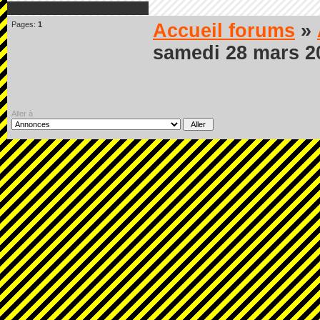
Pages:
1
Accueil forums
»
samedi 28 mars 2
Aller à