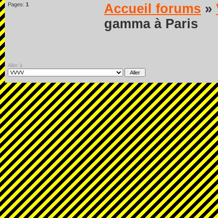
Pages:
1
Accueil forums
»
gamma à Paris
Aller à