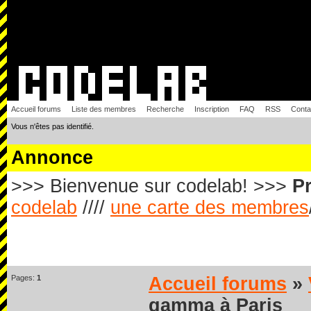
Accueil forums
Liste des membres
Recherche
Inscription
FAQ
RSS
Conta
Vous n'êtes pas identifié.
Annonce
>>> Bienvenue sur codelab! >>>
Pr
codelab
////
une carte des membres
Pages:
1
Accueil forums
»
gamma à Paris