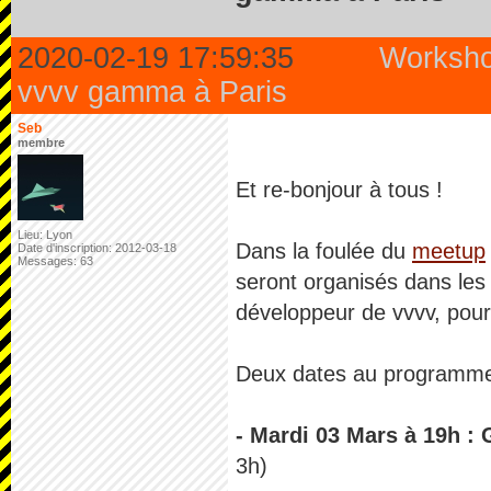
2020-02-19 17:59:35
Worksh
vvvv gamma à Paris
Seb
membre
Et re-bonjour à tous !
Lieu: Lyon
Dans la foulée du
meetup
Date d'inscription: 2012-03-18
Messages: 63
seront organisés dans le
développeur de vvvv, pou
Deux dates au programme
- Mardi 03 Mars à 19h :
3h)