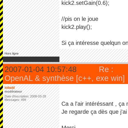
kick2.setGain(0.6);
//pis on le joue
kick2.play();
Si ça intéresse quelqun o
Hors ligne
2007-01-04 10:57:48
Re :
OpenAL & synthèse [c++, exe win]
tobald
modérateur
Date d'inscription: 2008-03-28
Messages: 499
Ca a l'air intéréssant , ç
Je regarde ça dès que j'a
Merci