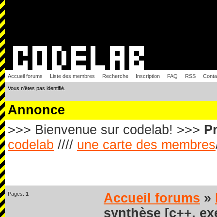
Accueil forums
Liste des membres
Recherche
Inscription
FAQ
RSS
Conta
Vous n'êtes pas identifié.
Annonce
>>> Bienvenue sur codelab! >>>
Pr
codelab
////
une carte des membres
Pages:
1
Accueil forums
»
synthèse [c++, ex