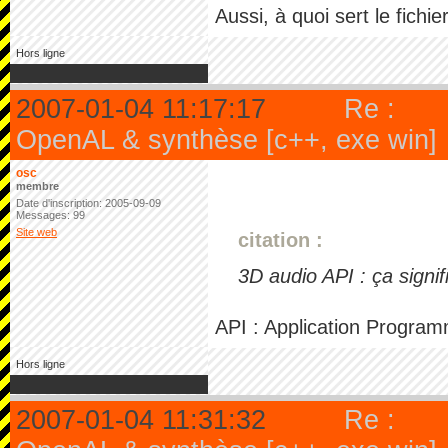
Aussi, à quoi sert le fichie
Hors ligne
2007-01-04 11:17:17
Re :
OpenAL & synthèse [c++, exe win]
osc
membre
Date d'inscription: 2005-09-09
Messages: 99
Site web
citation :
3D audio API : ça signif
API : Application Program
Hors ligne
2007-01-04 11:31:32
Re :