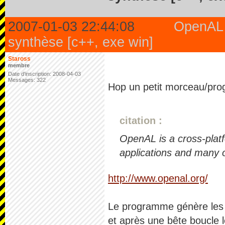
2007-01-03 22:44:08
OpenAL
synthèse [c++, exe win]
Staross
membre
Date d'inscription: 2008-04-03
Messages: 322
Hop un petit morceau/pro
citation :
OpenAL is a cross-plat
applications and many o
http://www.openal.org/
Le programme génère les f
et après une bête boucle l