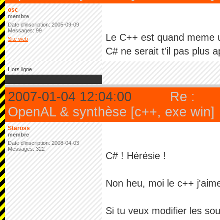
osc
membre
Date d'inscription: 2005-09-09
Messages: 99
Le C++ est quand meme u
Site web
C# ne serait t'il pas plus 
Hors ligne
2007-01-04 12:04:00
Re :
OpenAL & synthèse [c++, exe win]
Staross
membre
Date d'inscription: 2008-04-03
Messages: 322
C# ! Hérésie !
Non heu, moi le c++ j'aim
Si tu veux modifier les so