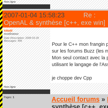
Hors ligne
2007-01-04 15:58:23
Re :
OpenAL & synthèse [c++, exe win]
tobald
modérateur
Date d'inscription: 2008-03-28
Messages: 499
Pour le C++ mon frangin po
sur les forums Buzz (les
Mon seul contact avec la 
utilisant le langage de l
je choppe dev Cpp
Hors ligne
Pages:
1
Accueil forums
»
synthèse [c++, ex