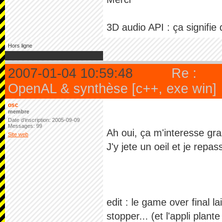
3D audio API : ça signifie 
Hors ligne
2007-01-04 10:59:48
Re :
OpenAL & synthèse [c++, exe win]
osc
membre
Date d'inscription: 2005-09-09
Messages: 99
Ah oui, ça m'interesse gr
Site web
J'y jete un oeil et je rep
edit : le game over final 
stopper... (et l'appli plante