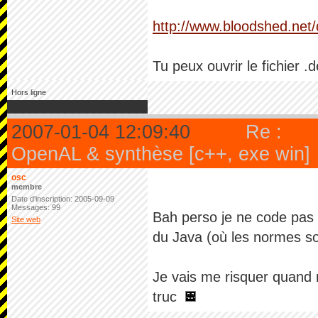
http://www.bloodshed.net
Tu peux ouvrir le fichier .d
Hors ligne
2007-01-04 12:09:40
Re :
OpenAL & synthèse [c++, exe win]
osc
membre
Date d'inscription: 2005-09-09
Messages: 99
Bah perso je ne code pas e
Site web
du Java (où les normes s
Je vais me risquer quand 
truc