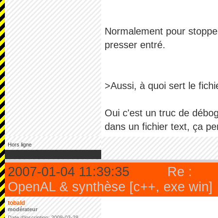
Normalement pour stopper l'
presser entré.
>Aussi, à quoi sert le fichi
Oui c'est un truc de débog
dans un fichier text, ça p
Hors ligne
2007-01-04 11:39:35
Re :
OpenAL & synthèse [c++, exe win]
tobald
modérateur
Date d'inscription: 2008-03-28