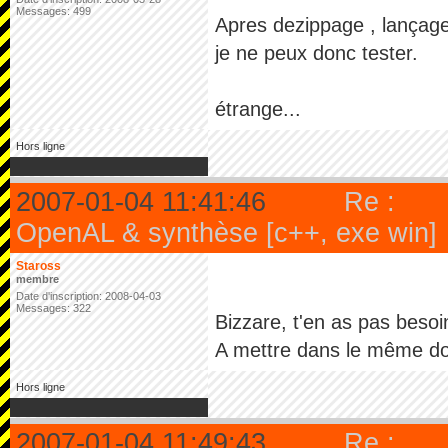
Messages: 499
Apres dezippage , lançage 
je ne peux donc tester.
étrange...
Hors ligne
2007-01-04 11:41:46
Re :
OpenAL & synthèse [c++, exe win]
Staross
membre
Date d'inscription: 2008-04-03
Messages: 322
Bizzare, t'en as pas beso
A mettre dans le même do
Hors ligne
2007-01-04 11:49:43
Re :