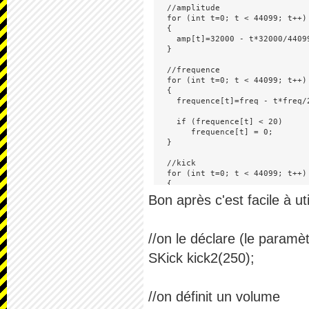
  //amplitude

  for (int t=0; t < 44099; t++)

  {

    amp[t]=32000 - t*32000/44099
  }

  //frequence

  for (int t=0; t < 44099; t++)

  {

    frequence[t]=freq - t*freq/2
    if (frequence[t] < 20)

       frequence[t] = 0;

  }

  //kick

  for (int t=0; t < 44099; t++)

  {

    kick[t]=amp[t]*sin(2*PI * fr
Bon après c'est facile à uti
  }
//on le déclare (le paramèt
SKick kick2(250);
//on définit un volume