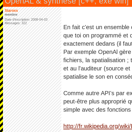
OpenAL & synthèse [c++, exe win]
Staross
membre
Date d'inscription: 2008-04-03
Messages: 322
En fait c'est un ensemble
que toi on programmé et q
exactement dedans (il faut 
Par exemple OpenAl gère t
fichiers, la spatialisatio
et au l'auditeur (source e
spatialise le son en cons
Comme autre API's par ex
peut-être plus approprié q
simple avec des fonctions
http://fr.wikipedia.org/wiki