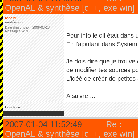
OpenAL & synthèse [c++, exe win]
tobald
modérateur
Date d'inscription: 2008-03-28
Messages: 499
Pour info le dll était dans 
En l'ajoutant dans System 
Je dois dire que je trouv
de modifier tes sources po
L'idéé de créér de petite
A suivre ...
Hors ligne
2007-01-04 11:52:49
Re :
OpenAL & synthèse [c++, exe win]