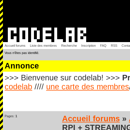
Accueil forums
Liste des membres
Recherche
Inscription
FAQ
RSS
Conta
Vous n'êtes pas identifié.
Annonce
>>> Bienvenue sur codelab! >>>
Pr
codelab
////
une carte des membres
Pages:
1
Accueil forums
»
RPI + STREAMIN