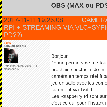
OBS (MAX ou PD
2017-11-11 19:25:08
CAMER
RPI + STREAMING VIA VLC+SYP
PD??)
Cdric
nouveau membre
Bonjour,
Je me permets de me tour
Date d'inscription: 2010-04-15
prochain spectacle. Je m’
Messages: 5
caméra en temps réel à ba
jeu en salle avec les comé
sûrement via Twitch.
Les Raspberry Pi sont sur b
c’est ce qui pour l’instant