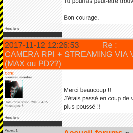
Tu pourras peut-être trouv
Bon courage.
Hors ligne
2017-11-12 12:26:53
Re :
CAMERA RPI + STREAMING VIA 
(MAX ou PD??)
Cdric
nouveau membre
Merci beaucoup !!
J'étais passé en coup de v
Date d'inscription: 2010-04-15
plus poussé !!
Messages: 5
Hors ligne
Pages:
1