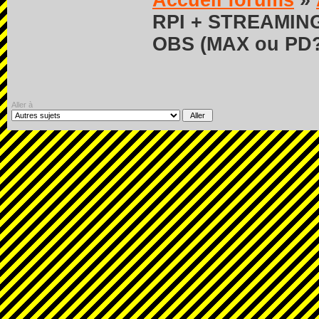
Accueil forums
»
RPI + STREAMIN
OBS (MAX ou PD
Aller à