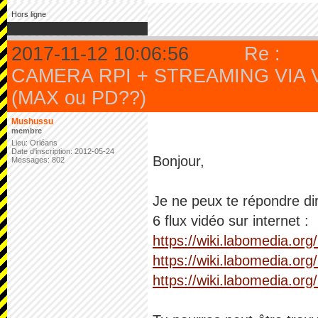
Hors ligne
2017-11-12 10:06:56
Re :
CAMERA RPI + STREAMING VIA 
(MAX ou PD??)
Mushussu
membre
Lieu: Orléans
Date d'inscription: 2012-05-24
Bonjour,
Messages: 802
Je ne peux te répondre di
6 flux vidéo sur internet :
https://wiki.labomedia.or
https://wiki.labomedia.org
https://wiki.labomedia.or