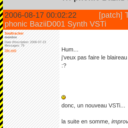
2006-08-17 00:02:22
[patch] T
phonic BaziiD001 Synth VSTi
Soultracker
membre
Date d'inscription: 2006-07-23
Messages: 79
Hum...
Site web
j'veux pas faire le blaireau
:?
donc, un nouveau VSTi...
la suite en somme,
improv