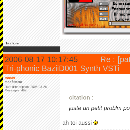
Hors ligne
2006-08-17 10:17:45
Re : [pa
Tri-phonic BaziiD001 Synth VSTi
tobald
modérateur
Date d'inscription: 2008-03-28
Messages: 499
citation :
juste un petit problm po
ah toi aussi