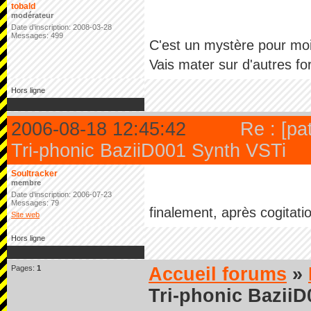
tobald
modérateur
Date d'inscription: 2008-03-28
Messages: 499
C'est un mystère pour moi 
Vais mater sur d'autres for
Hors ligne
2006-08-18 12:45:42
Re : [pa
Tri-phonic BaziiD001 Synth VSTi
Soultracker
membre
Date d'inscription: 2006-07-23
Messages: 79
finalement, après cogitatio
Site web
Hors ligne
Pages:
1
Accueil forums
»
Tri-phonic BaziiD