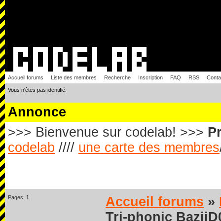
Accueil forums
Liste des membres
Recherche
Inscription
FAQ
RSS
Conta
Vous n'êtes pas identifié.
Annonce
>>> Bienvenue sur codelab! >>>
Pr
codelab
////
une carte des membres
Pages:
1
Accueil forums
»
Tri-phonic BaziiD