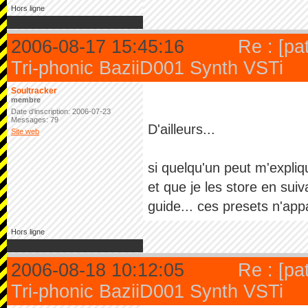
Hors ligne
2006-08-17 15:45:16
Re : [pa
Tri-phonic BaziiD001 Synth VSTi
Soultracker
membre
Date d'inscription: 2006-07-23
Messages: 79
D'ailleurs...
Site web
si quelqu'un peut m'expliq
et que je les store en sui
guide... ces presets n'ap
Hors ligne
2006-08-18 10:12:05
Re : [pa
Tri-phonic BaziiD001 Synth VSTi