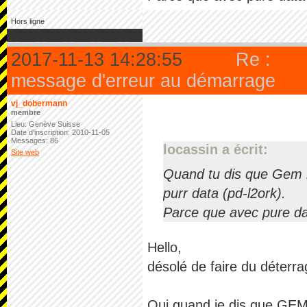
Hors ligne
2017-11-13 14:28:55
Re :
message d'erreur au démarrage
vj_dobermann
membre
Lieu: Genève Suisse
Date d'inscription: 2010-11-05
Messages: 86
locassin a écrit:
Site web
Quand tu dis que Gem n
purr data (pd-l2ork).
Parce que avec pure da
Hello,
désolé de faire du déterra
Oui quand je dis que GEM 