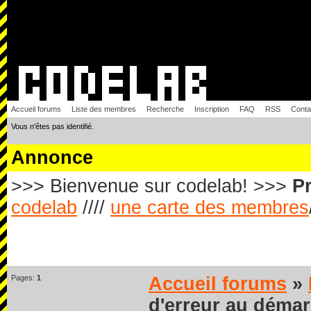
Accueil forums
Liste des membres
Recherche
Inscription
FAQ
RSS
Conta
Vous n'êtes pas identifié.
Annonce
>>> Bienvenue sur codelab! >>>
Pr
codelab
////
une carte des membres
Pages:
1
Accueil forums
»
d'erreur au déma