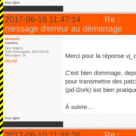
Hors ligne
2017-06-10 11:47:14
Re :
message d'erreur au démarrage
locassin
membre
Lieu: Angers
Date d'inscription: 2013-05-01
Merci pour la réponse vj_
Messages: 16
Site web
C'est bien dommage, depuis
pour transmettre des patch
(pd-l2ork) est bien pratiqu
À suivre...
Hors ligne
2017-06-10 11:48:26
Re :