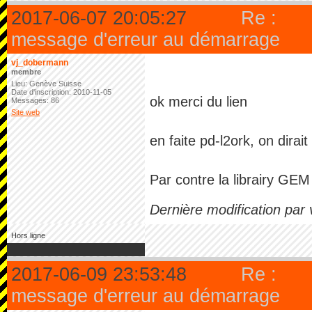
2017-06-07 20:05:27
Re :
message d'erreur au démarrage
vj_dobermann
membre
Lieu: Genève Suisse
Date d'inscription: 2010-11-05
ok merci du lien
Messages: 86
Site web
en faite pd-l2ork, on dirai
Par contre la librairy GE
Dernière modification pa
Hors ligne
2017-06-09 23:53:48
Re :
message d'erreur au démarrage