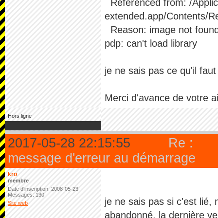
Referenced from: /Applic
extended.app/Contents/R
Reason: image not foun
pdp: can't load library
je ne sais pas ce qu'il faut 
Merci d'avance de votre a
Hors ligne
2017-05-28 22:15:55
Re :
message d'erreur au démarrage
kro
membre
Date d'inscription: 2008-05-23
Messages: 130
je ne sais pas si c'est lié
Site web
abandonné, la dernière ve