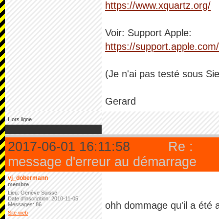
https://www.xquartz.org/
Voir: Support Apple:
https://support.apple.com
(Je n'ai pas testé sous Si
Gerard
Hors ligne
2017-06-01 16:11:58
Re :
message d'erreur au démarrage
vj_dobermann
membre
Lieu: Genève Suisse
Date d'inscription: 2010-11-05
ohh dommage qu'il a été ab
Messages: 86
Site web