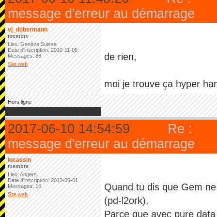
message d'erreur au démarrage
vj_dobermann
membre
Lieu: Genève Suisse
Date d'inscription: 2010-11-05
de rien,
Messages: 86
Site web
moi je trouve ça hyper ha
Hors ligne
2017-06-10 14:54:59
Re :
message d'erreur au démarrage
locassin
membre
Lieu: Angers
Date d'inscription: 2013-05-01
Quand tu dis que Gem ne f
Messages: 16
Site web
(pd-l2ork).
Parce que avec pure data 