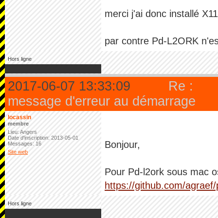
merci j'ai donc installé X
par contre Pd-L2ORK n'es
Hors ligne
2017-06-07 13:33:09
Re :
message d'erreur au démarrage
locassin
membre
Lieu: Angers
Date d'inscription: 2013-05-01
Bonjour,
Messages: 16
Site web
Pour Pd-l2ork sous mac osX
https://github.com/agraef/
Hors ligne