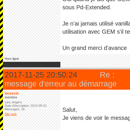
sous Pd-Extended.
Je n'ai jamais utilisé van
utilisation avec GEM s'il te
Un grand merci d'avance
Hors ligne
2017-11-25 20:50:24
Re :
message d'erreur au démarrage
locassin
membre
Lieu: Angers
Date d'inscription: 2013-05-01
Salut,
Messages: 16
Site web
Je viens de voir le messa