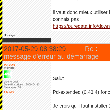
il vaut donc mieux utiliser
connais pas :
https://puredata.info/dow
Hors ligne
2017-05-29 08:38:29
Re :
message d'erreur au démarrage
paresys
membre
Salut
Lieu: Arcueil
Date d'inscription: 2009-04-13
Messages: 36
Pd-extended (0.43.4) fonc
Site web
Je crois qu'il faut installer