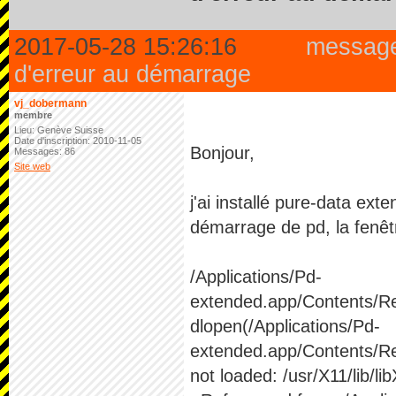
2017-05-28 15:26:16
messag
d'erreur au démarrage
vj_dobermann
membre
Lieu: Genève Suisse
Date d'inscription: 2010-11-05
Bonjour,
Messages: 86
Site web
j'ai installé pure-data ex
démarrage de pd, la fenêtr
/Applications/Pd-
extended.app/Contents/Re
dlopen(/Applications/Pd-
extended.app/Contents/Res
not loaded: /usr/X11/lib/lib