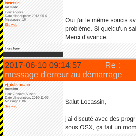
locassin
membre
Lieu: Angers
Date d'inscription: 2013-05-01
Oui j'ai le même soucis av
Messages: 16
Site web
problème. Si quelqu'un sai
Merci d'avance.
Hors ligne
2017-06-10 09:14:57
Re :
message d'erreur au démarrage
vj_dobermann
membre
Lieu: Genève Suisse
Date d'inscription: 2010-11-05
Salut Locassin,
Messages: 86
Site web
j'ai discuté avec des pro
sous OSX, ça fait un mome