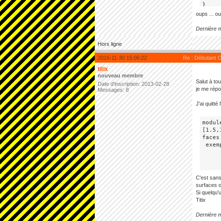
}
oups ... o
Dernière m
Hors ligne
2016-11-30 15:06:22
Re : Débutant O
titix
nouveau membre
Salut à tou
Date d'inscription: 2013-02-28
je me répo
Messages: 8
J'ai quitt
modul
[1.5,
faces
 exem
C'est sans
surfaces o
Si quelqu'u
Titix
Dernière m