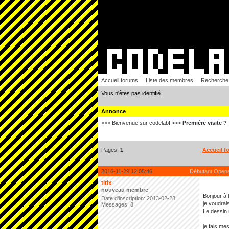
Accueil forums
Liste des membres
Recherche
Vous n'êtes pas identifié.
Annonce
>>> Bienvenue sur codelab! >>>
Première visite ?
Pages:
1
Accueil f
2016-11-29 12:05:46
Débutant Opens
titix
nouveau membre
Bonjour à 
Date d'inscription: 2013-02-28
je voudrai
Messages: 8
Le dessin 
je fais me