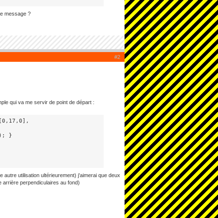
e de message ?
#2
ple qui va me servir de point de départ :
0,17,0],

; }

autre utilisation ultérieurement) j'aimerai que deux
e arrière perpendiculaires au fond)