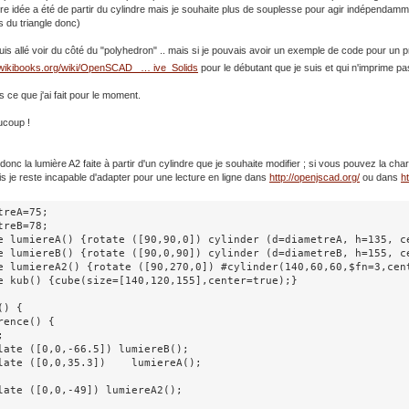
e idée a été de partir du cylindre mais je souhaite plus de souplesse pour agir indépendamm
 du triangle donc)
suis allé voir du côté du "polyhedron" .. mais si je pouvais avoir un exemple de code pour un p
n.wikibooks.org/wiki/OpenSCAD_ … ive_Solids
pour le débutant que je suis et qui n'imprime pas 
 ce que j'ai fait pour le moment.
ucoup !
t donc la lumière A2 faite à partir d'un cylindre que je souhaite modifier ; si vous pouvez la c
s je reste incapable d'adapter pour une lecture en ligne dans
http://openjscad.org/
ou dans
h
treA=75;

treB=78;

e lumiereA() {rotate ([90,90,0]) cylinder (d=diametreA, h=135, ce
e lumiereB() {rotate ([90,0,90]) cylinder (d=diametreB, h=155, ce
e lumiereA2() {rotate ([90,270,0]) #cylinder(140,60,60,$fn=3,cent
e kub() {cube(size=[140,120,155],center=true);}

) {

rence() {



late ([0,0,-66.5]) lumiereB();  

late ([0,0,35.3])    lumiereA(); 

late ([0,0,-49]) lumiereA2();
