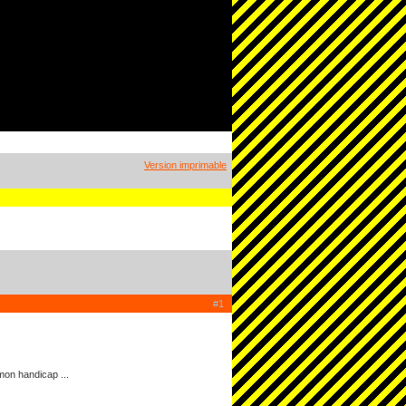
Version imprimable
#1
on handicap ...