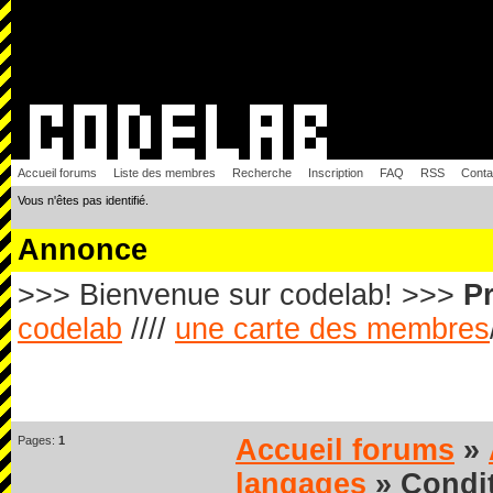
Accueil forums
Liste des membres
Recherche
Inscription
FAQ
RSS
Conta
Vous n'êtes pas identifié.
Annonce
>>> Bienvenue sur codelab! >>>
Pr
codelab
////
une carte des membres
Pages:
1
Accueil forums
»
langages
» Condit