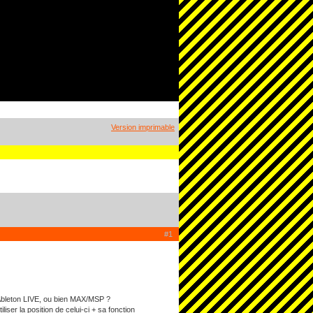
Version imprimable
#1
er Ableton LIVE, ou bien MAX/MSP ?
liser la position de celui-ci + sa fonction