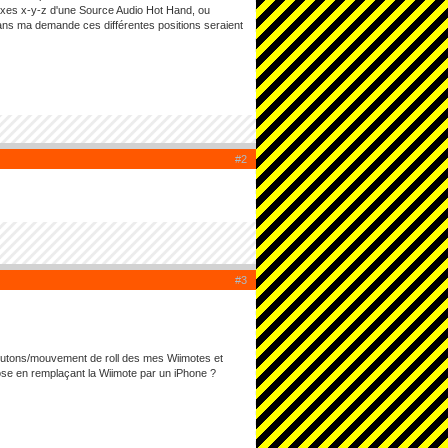
 3 axes x-y-z d'une Source Audio Hot Hand, ou
dans ma demande ces différentes positions seraient
#2
#3
es boutons/mouvement de roll des mes Wiimotes et
ose en remplaçant la Wiimote par un iPhone ?