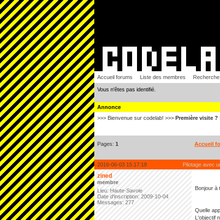
Accueil forums
Liste des membres
Recherche
Vous n'êtes pas identifié.
Annonce
>>> Bienvenue sur codelab! >>>
Première visite ?
Pages:
1
Accueil f
2016-06-03 15:17:18
Pilotage avec 
zined
membre
Bonjour à 
Lieu: Haute-Savoie
Date d'inscription: 2009-10-04
Messages: 277
Quelle app
L'objectif 