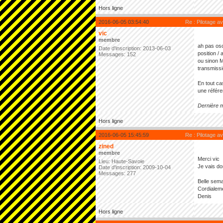
Hors ligne
2016-06-05 03:54:40
Re : Pilotage 
vic
membre
ah pas osc
Date d'inscription: 2013-06-03
position /
Messages: 152
ou sinon M
transmissio
En tout ca
une référe
Dernière m
Hors ligne
2016-06-05 15:45:59
Re : Pilotage 
zined
membre
Merci vic
Lieu: Haute-Savoie
Je vais d
Date d'inscription: 2009-10-04
Messages: 277
Belle sema
Cordialem
Denis
Hors ligne