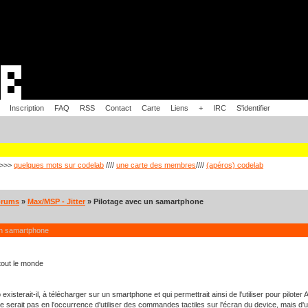
Inscription
FAQ
RSS
Contact
Carte
Liens
+
IRC
S'identifier
>>>
quelques mots sur codelab
////
une carte des membres
////
(apéros) codelab
orums
»
Max/MSP - Jitter
» Pilotage avec un samartphone
un samartphone
tout le monde
 existerait-il, à télécharger sur un smartphone et qui permettrait ainsi de l'utiliser pour pilot
ne serait pas en l'occurrence d'utiliser des commandes tactiles sur l'écran du device, mais d'uti