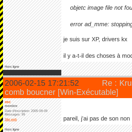
objetc image file not fo
error ad_mme: stopping
je suis sur XP, drivers kx
il y a-t-il des choses à mo
Hors ligne
2006-02-15 17:21:52
Re : Kru
comb boucner [Win-Exécutable]
osc
membre
Date d'inscription: 2005-09-09
Messages: 99
pareil, j'ai pas de son non 
Site web
Hors ligne