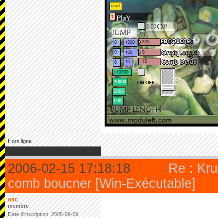
Hors ligne
2006-02-15 17:18:18
Re : Kru
comb boucner [Win-Exécutable]
osc
membre
Date d'inscription: 2005-09-09