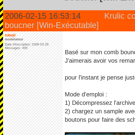
2006-02-15 16:53:14
Krulic 
boucner [Win-Exécutable]
tobald
modérateur
Date d'inscription: 2008-03-28
Messages: 499
Basé sur mon comb bounc
J'aimerais avoir vos rema
pour l'instant je pense jus
Mode d'emploi :
1) Décompressez l'archiv
2) chargez un sample avec
boutons pour faire des schk