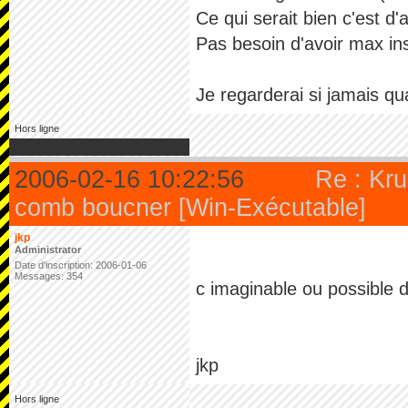
Ce qui serait bien c'est d'
Pas besoin d'avoir max insta
Je regarderai si jamais qu
Hors ligne
2006-02-16 10:22:56
Re : Kru
comb boucner [Win-Exécutable]
jkp
Administrator
Date d'inscription: 2006-01-06
Messages: 354
c imaginable ou possible d
jkp
Hors ligne