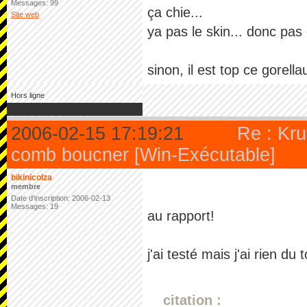
Messages: 99
ça chie...
Site web
ya pas le skin... donc pas d
sinon, il est top ce gorella
Hors ligne
2006-02-15 17:19:21
Re : Kru
comb boucner [Win-Exécutable]
bikinicolza
membre
Date d'inscription: 2006-02-13
Messages: 19
au rapport!
j'ai testé mais j'ai rien d
citation :