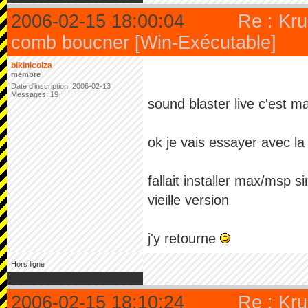
2006-02-15 18:00:04
Re : Kru
comb boucner [Win-Exécutable]
bikinicolza
membre
Date d'inscription: 2006-02-13
Messages: 19
sound blaster live c'est m
ok je vais essayer avec l
fallait installer max/msp sin
vieille version
j'y retourne
Hors ligne
2006-02-15 18:10:24
Re : Kru