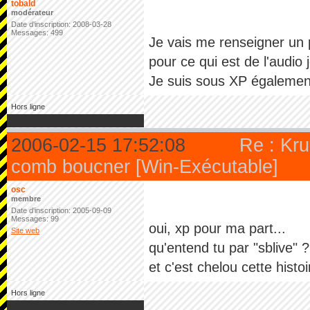
tobald
modérateur
Date d'inscription: 2008-03-28
Messages: 499
Je vais me renseigner un 
pour ce qui est de l'audio
Je suis sous XP également
Hors ligne
2006-02-15 17:52:08
Re : Kru
comb boucner [Win-Exécutable]
osc
membre
Date d'inscription: 2005-09-09
Messages: 99
oui, xp pour ma part...
Site web
qu'entend tu par "sblive" 
et c'est chelou cette histoi
Hors ligne