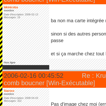
bikinicolza
membre
Date d'inscription: 2006-02-13
Messages: 19
ba non ma carte intégrée 
sinon si des autres perso
passe
et si ça marche chez tout 
Hors ligne
2006-02-16 00:45:52
Re : Kru
comb boucner [Win-Exécutable]
Staross
membre
Date d'inscription: 2008-04-03
Messages: 322
Pas d'image chez moi (erro