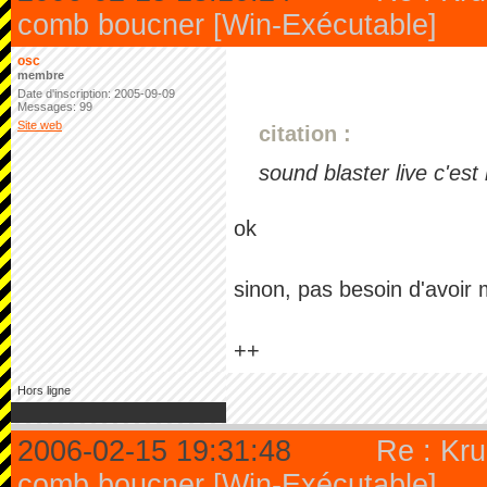
comb boucner [Win-Exécutable]
osc
membre
Date d'inscription: 2005-09-09
Messages: 99
Site web
citation :
sound blaster live c'es
ok
sinon, pas besoin d'avoir 
++
Hors ligne
2006-02-15 19:31:48
Re : Kru
comb boucner [Win-Exécutable]