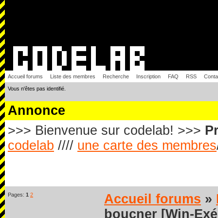
Accueil forums
Liste des membres
Recherche
Inscription
FAQ
RSS
Conta
Vous n'êtes pas identifié.
Annonce
>>> Bienvenue sur codelab! >>>
Pr
codelab
////
une carte des membres
Pages:
1
2
Accueil forums
»
boucner [Win-Exé