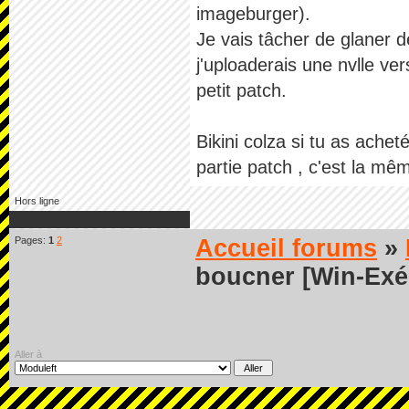
imageburger).
Je vais tâcher de glaner 
j'uploaderais une nvlle ve
petit patch.
Bikini colza si tu as ac
partie patch , c'est la mêm
Hors ligne
Pages:
1
2
Accueil forums
»
boucner [Win-Exé
Aller à