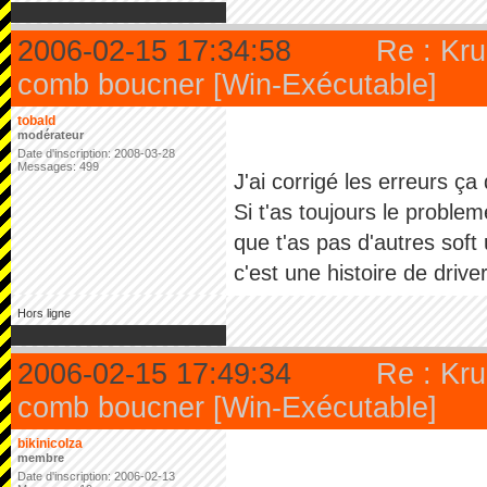
2006-02-15 17:34:58
Re : Kru
comb boucner [Win-Exécutable]
tobald
modérateur
Date d'inscription: 2008-03-28
Messages: 499
J'ai corrigé les erreurs ç
Si t'as toujours le proble
que t'as pas d'autres sof
c'est une histoire de driv
Hors ligne
2006-02-15 17:49:34
Re : Kru
comb boucner [Win-Exécutable]
bikinicolza
membre
Date d'inscription: 2006-02-13