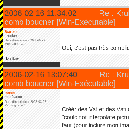
2006-02-16 11:34:02
Re : Krul
comb boucner [Win-Exécutable]
Staross
membre
Date d'inscription: 2008-04-03
Messages: 322
Oui, c'est pas très compli
Hors ligne
2006-02-16 13:07:40
Re : Kru
comb boucner [Win-Exécutable]
tobald
modérateur
Date d'inscription: 2008-03-28
Messages: 499
Créér des Vst et des Vsti 
"could'not interpolate pic
faut (pour inclure mon imag