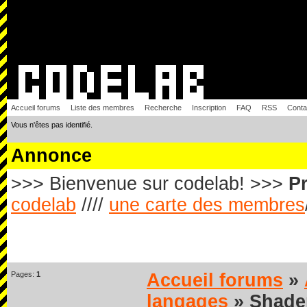
Accueil forums
Liste des membres
Recherche
Inscription
FAQ
RSS
Conta
Vous n'êtes pas identifié.
Annonce
>>> Bienvenue sur codelab! >>>
Pr
codelab
////
une carte des membres
Pages:
1
Accueil forums
»
langages
» Shade