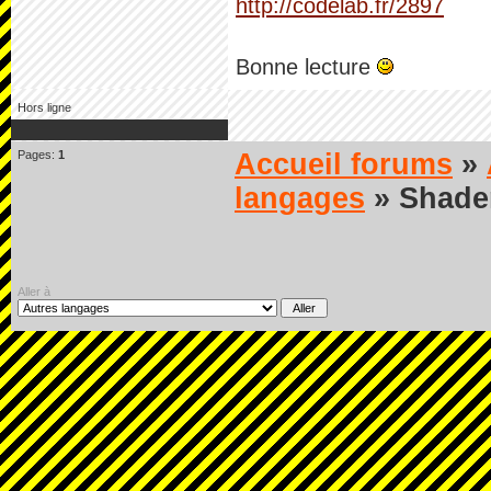
http://codelab.fr/2897
Bonne lecture
Hors ligne
Pages:
1
Accueil forums
»
langages
» Shade
Aller à