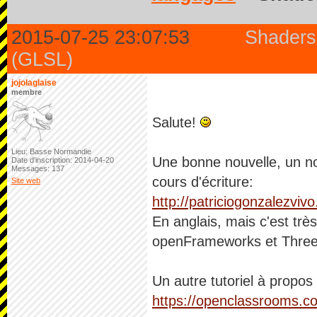
2015-07-25 23:07:53
Shaders
(GLSL)
jojolaglaise
membre
Salute!
Lieu: Basse Normandie
Une bonne nouvelle, un n
Date d'inscription: 2014-04-20
Messages: 137
cours d'écriture:
Site web
http://patriciogonzalezvi
En anglais, mais c'est trè
openFrameworks et Three.j
Un autre tutoriel à propos
https://openclassrooms.co