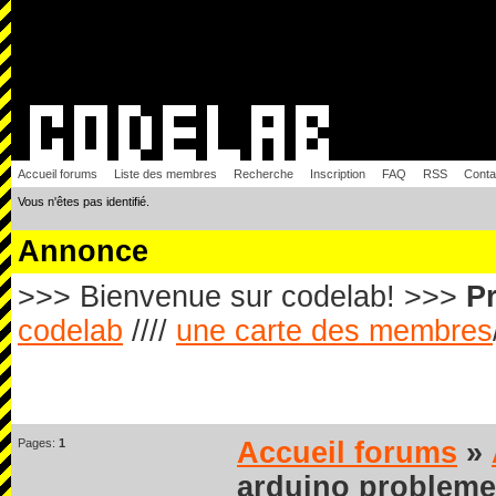
Accueil forums
Liste des membres
Recherche
Inscription
FAQ
RSS
Conta
Vous n'êtes pas identifié.
Annonce
>>> Bienvenue sur codelab! >>>
Pr
codelab
////
une carte des membres
Pages:
1
Accueil forums
»
arduino probleme