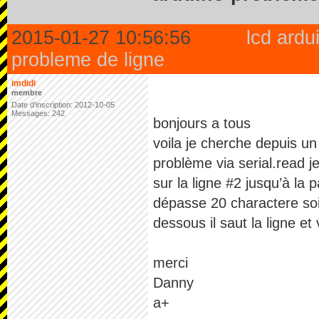
2015-01-27 10:56:56
lcd ardu
probleme de ligne
imdidi
membre
Date d'inscription: 2012-10-05
Messages: 242
bonjours a tous
voila je cherche depuis un 
problème via serial.read je
sur la ligne #2 jusqu’à la
dépasse 20 charactere soit
dessous il saut la ligne e
merci
Danny
a+