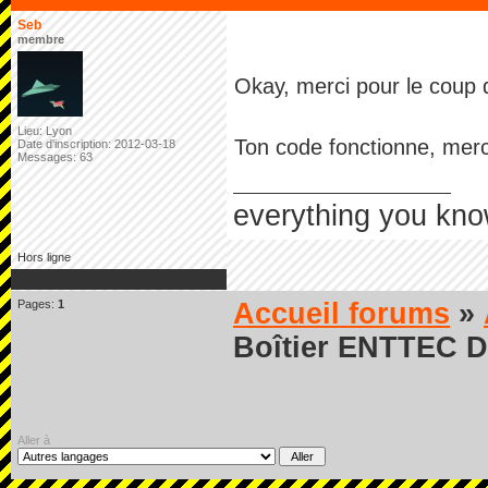
Seb
membre
Okay, merci pour le coup 
Lieu: Lyon
Ton code fonctionne, merc
Date d'inscription: 2012-03-18
Messages: 63
everything you kno
Hors ligne
Pages:
1
Accueil forums
»
Boîtier ENTTEC 
Aller à