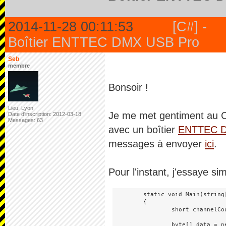
2014-11-28 00:11:53
[C#] -
Boîtier ENTTEC DMX USB Pro
Seb
membre
Bonsoir !
Lieu: Lyon
Je me met gentiment au C#
Date d'inscription: 2012-03-18
Messages: 63
avec un boîtier
ENTTEC D
messages à envoyer
ici
.
Pour l'instant, j'essaye s
        static void Main(string[
        {

                short channelCou
                byte[] data = n