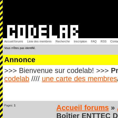
Accueil forums
Liste des membres
Recherche
Inscription
FAQ
RSS
Conta
Vous n'êtes pas identifié.
Annonce
>>> Bienvenue sur codelab! >>>
Pr
codelab
////
une carte des membres
Pages:
1
Accueil forums
»
Boîtier ENTTEC 