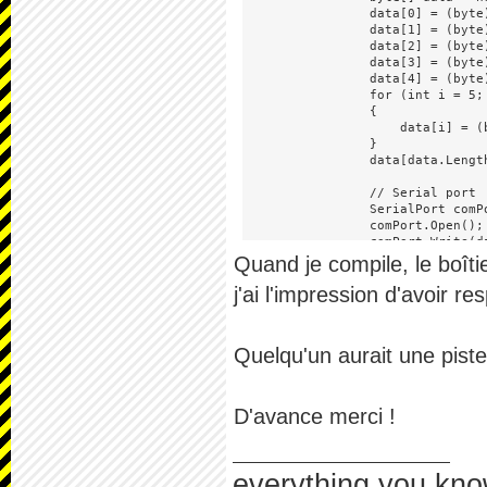
                data[0] = (byte
                data[1] = (byte
                data[2] = (byte
                data[3] = (byte
                data[4] = (byte)
                for (int i = 5;
                {

                    data[i] = (b
                }

                data[data.Lengt
                // Serial port

                SerialPort comP
                comPort.Open();

                comPort.Write(da
Quand je compile, le boîtie
        }
j'ai l'impression d'avoir r
Quelqu'un aurait une pist
D'avance merci !
everything you kno