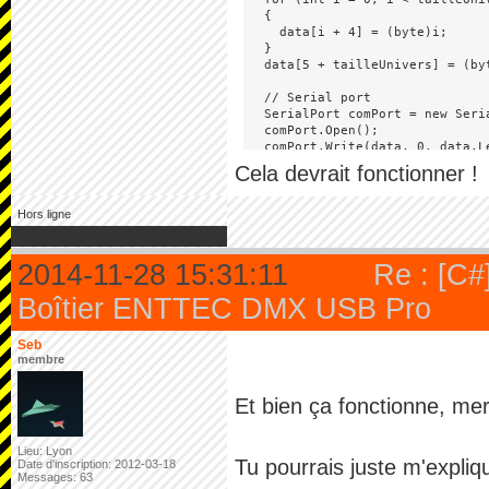
  {

    data[i + 4] = (byte)i;

  }

  data[5 + tailleUnivers] = (by
  // Serial port

  SerialPort comPort = new Seri
  comPort.Open();

  comPort.Write(data, 0, data.Le
}
Cela devrait fonctionner !
Hors ligne
2014-11-28 15:31:11
Re : [C#]
Boîtier ENTTEC DMX USB Pro
Seb
membre
Et bien ça fonctionne, me
Lieu: Lyon
Tu pourrais juste m'expliq
Date d'inscription: 2012-03-18
Messages: 63