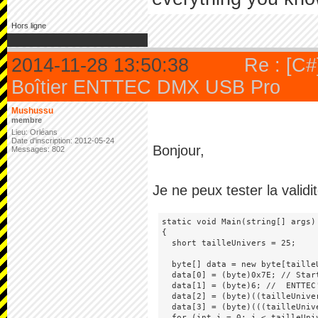
Hors ligne
2014-11-28 13:50:38
Re : [C#]
Boîtier ENTTEC DMX USB Pro
Mushussu
membre
Lieu: Orléans
Date d'inscription: 2012-05-24
Bonjour,
Messages: 802
Je ne peux tester la valid
static void Main(string[] args)

{

  short tailleUnivers = 25;

  byte[] data = new byte[taille
  data[0] = (byte)0x7E; // Start
  data[1] = (byte)6; //  ENTTEC'
  data[2] = (byte)((tailleUnive
  data[3] = (byte)(((tailleUniv
  for (int i = 0; i < tailleUniv