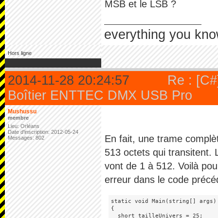
MSB et le LSB ?
everything you kno
Hors ligne
2014-11-28 20:24:57
Re : [C#]
Boîtier ENTTEC DMX USB Pro
Mushussu
membre
Lieu: Orléans
Date d'inscription: 2012-05-24
En fait, une trame compl
Messages: 802
513 octets qui transitent.
vont de 1 à 512. Voilà pour
erreur dans le code précéde
static void Main(string[] args)

{

  short tailleUnivers = 25;
