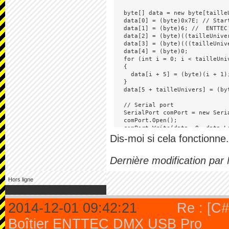
  byte[] data = new byte[taille
  data[0] = (byte)0x7E; // Start
  data[1] = (byte)6; //  ENTTEC'
  data[2] = (byte)((tailleUnive
  data[3] = (byte)(((tailleUniv
  data[4] = (byte)0;

  for (int i = 0; i < tailleUniv
  {

    data[i + 5] = (byte)(i + 1);
  }

  data[5 + tailleUnivers] = (by
  // Serial port

  SerialPort comPort = new Seri
  comPort.Open();

  comPort.Write(data, 0, data.Le
Dis-moi si cela fonctionne.
}
Dernière modification pa
Hors ligne
2014-12-01 09:42:21
Re : [C#
Boîtier ENTTEC DMX USB Pro