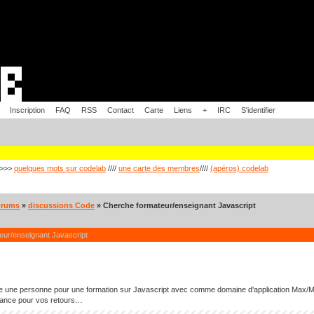
Inscription
FAQ
RSS
Contact
Carte
Liens
+
IRC
S'identifier
>>>
quelques mots sur codelab
////
une carte des membres
////
(apéros) codelab
orums
»
discussions Code
» Cherche formateur/enseignant Javascript
eur/enseignant Javascript
e une personne pour une formation sur Javascript avec comme domaine d'application Max/MS
vance pour vos retours…