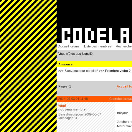
Accueil forums
Liste des membres
Recherche
Vous n'êtes pas identifié.
Annonce
>>> Bienvenue sur codelab! >>>
Première visite ?
Pages:
1
Accueil f
2014-09-03 01:11:48
Cherche format
wimf
nouveau membre
Bonjour,
Date d'inscription: 2009-06-07
Messages: 4
Je cherch
Merci d'a