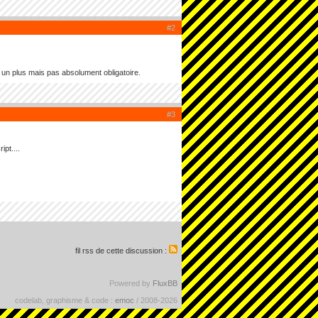
#2
it un plus mais pas absolument obligatoire.
#3
pt....
fil rss de cette discussion :
Powered by
FluxBB
codelab, graphisme & code :
emoc
/ 2008-2026