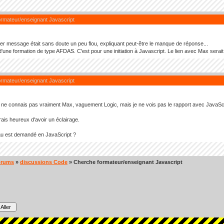
ormateur/enseignant Javascript
r message était sans doute un peu flou, expliquant peut-être le manque de réponse...
it d'une formation de type AFDAS. C'est pour une initiation à Javascript. Le lien avec Max sera
ormateur/enseignant Javascript
e ne connais pas vraiment Max, vaguement Logic, mais je ne vois pas le rapport avec JavaScri
rais heureux d'avoir un éclairage.
au est demandé en JavaScript ?
orums
»
discussions Code
» Cherche formateur/enseignant Javascript