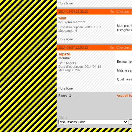
Hors ligne
2014-09-04 23:32:20
Re : Cherche f
wimf
nouveau membre
Mon premie
Date d'inscription: 2009-06-07
Il s'agira
Messages: 4
Hors ligne
2014-09-27 22:53:25
Re : Cherche f
Tepaze
membre
Bonjour, j
Lieu: Angers
Date d'inscription: 2014-04-14
Messages: 202
Mais je se
Quel nive
Hors ligne
Pages:
1
Accueil f
Aller à