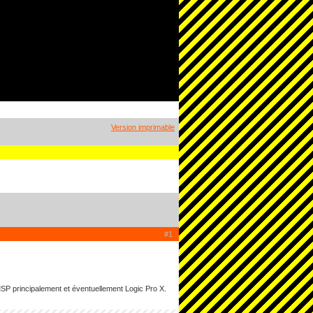
Version imprimable
#1
P principalement et éventuellement Logic Pro X.