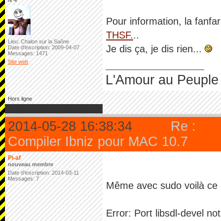
N°4
Pour information, la fanf
THSF.
..
Lieu: Chalon sur la Saône
Je dis ça, je dis rien...
Date d'inscription: 2009-04-07
Messages: 1471
Site web
L'Amour au Peuple 
Hors ligne
2014-05-28 16:38:34
Re :
Compiler Ibniz pour MAC 10.7
Pi-af
nouveau membre
Date d'inscription: 2014-03-11
Messages: 7
Même avec sudo voilà ce 
Error: Port libsdl-devel no