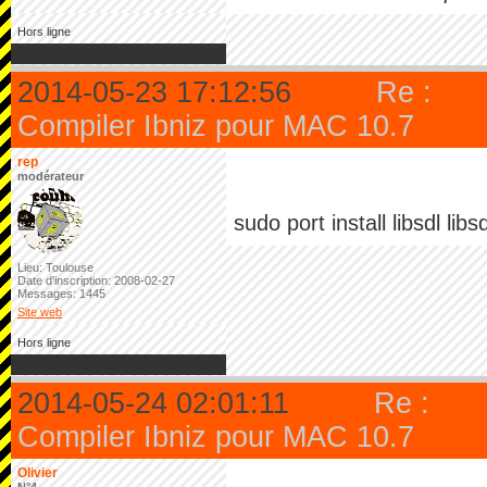
Hors ligne
2014-05-23 17:12:56
Re :
Compiler Ibniz pour MAC 10.7
rep
modérateur
sudo port install libsdl libs
Lieu: Toulouse
Date d'inscription: 2008-02-27
Messages: 1445
Site web
Hors ligne
2014-05-24 02:01:11
Re :
Compiler Ibniz pour MAC 10.7
Olivier