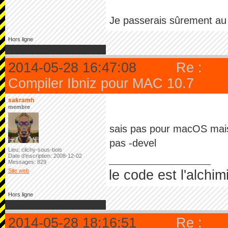
Je passerais sûrement au
Hors ligne
2014-05-28 16:47:08
Re :
Compiler Ibniz pour MAC 10.7
sakramh
membre
sais pas pour macOS mais 
pas -devel
Lieu: clichy-sous-bois
Date d'inscription: 2008-12-02
Messages: 829
Site web
le code est l'alchim
Hors ligne
2014-05-28 18:16:51
Re :