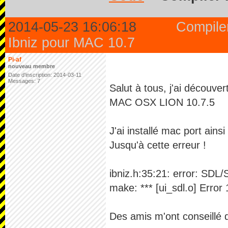
2014-05-23 16:06:18
Compile
Ibniz pour MAC 10.7
Pi-af
nouveau membre
Date d'inscription: 2014-03-11
Messages: 7
Salut à tous, j'ai découver
MAC OSX LION 10.7.5
J'ai installé mac port ains
Jusqu'à cette erreur !
ibniz.h:35:21: error: SDL/
make: *** [ui_sdl.o] Error 
Des amis m'ont conseillé de