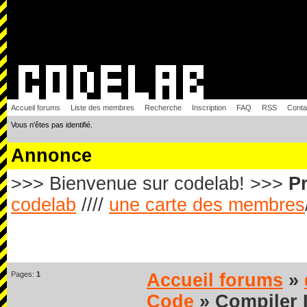
Accueil forums
Liste des membres
Recherche
Inscription
FAQ
RSS
Conta
Vous n'êtes pas identifié.
Annonce
>>> Bienvenue sur codelab! >>>
Pr
codelab
////
une carte des membres
Pages:
1
Accueil forums
»
Code
» Compiler 