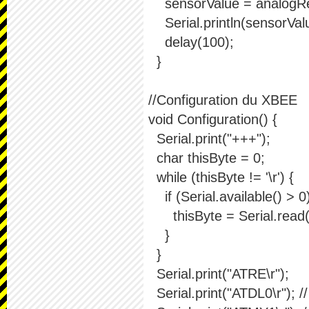
sensorValue = analogRead
Serial.println(sensorValu
delay(100);
}
//Configuration du XBEE
void Configuration() {
Serial.print("+++");
char thisByte = 0;
while (thisByte != '\r') {
if (Serial.available() > 0)
thisByte = Serial.read(
}
}
Serial.print("ATRE\r");
Serial.print("ATDL0\r"); /