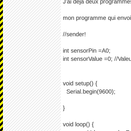
J'ai déjà deux programme
mon programme qui envoi q
//sender!
int sensorPin =A0;
int sensorValue =0; //Vale
void setup() {
Serial.begin(9600);
}
void loop() {