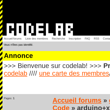
Accueil forums
Liste des membres
Recherche
Inscription
FAQ
RSS
Conta
Vous n'êtes pas identifié.
Annonce
>>> Bienvenue sur codelab! >>>
Pr
codelab
////
une carte des membres
Pages:
1
Accueil forums
»
Code
» arduino+x