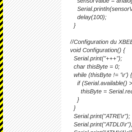
sensorValue = analogR
Serial.println(sensorVa
delay(100);
}
//Configuration du XBE
void Configuration() {
Serial.print("+++");
char thisByte = 0;
while (thisByte != '\r') 
if (Serial.available() >
thisByte = Serial.rea
}
}
Serial.print("ATRE\r");
Serial.print("ATDL0\r");