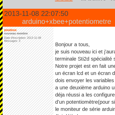
2013-11-08 22:07:50
arduino+xbee+potentiometre
poudoux
nouveau membre
Date d'inscription: 2013-11-08
Messages: 3
Bonjour a tous,
je suis nouveau ici et j'au
terminale Sti2d spécialité s
Notre projet est en fait u
un écran lcd et un écran d'
dois envoyer les variables
a une deuxième arduino uno
déja réussi a les configur
d'un potentiomètre(pour si
le moniteur de série arduin