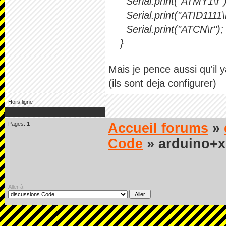
Serial.print("ATMY1\r");
Serial.print("ATID1111\r
Serial.print("ATCN\r");
}
Mais je pence aussi qu'il 
(ils sont deja configurer)
Hors ligne
Pages:
1
Accueil forums
»
Code
» arduino+x
Aller à