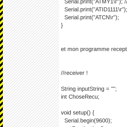
Serial.print("ATMY1\r"); //
Serial.print("ATID1111\r")
Serial.print("ATCN\r");
}
et mon programme recepteu
//receiver !
String inputString = "";
int ChoseRecu;
void setup() {
Serial.begin(9600);