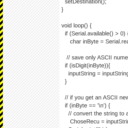
setDestination();
}
void loop() {
if (Serial.available() > 0) 
char inByte = Serial.rea
// save only ASCII numeri
if (isDigit(inByte)){
inputString = inputString
}
// if you get an ASCII new
if (inByte == '\n') {
// convert the string to
ChoseRecu = inputString