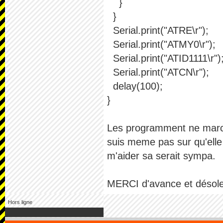
}
}
Serial.print("ATRE\r");
Serial.print("ATMY0\r");
Serial.print("ATID1111\r")
Serial.print("ATCN\r");
delay(100);
}
Les programment ne marche
suis meme pas sur qu'elle
m'aider sa serait sympa.
MERCI d'avance et désoler s
Hors ligne