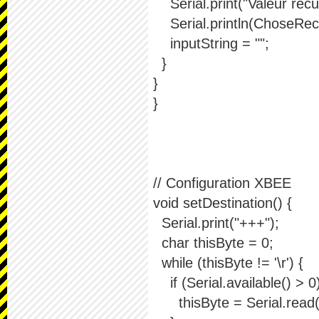
Serial.print("Valeur recu:
Serial.println(ChoseRec
inputString = "";
}
}
}
// Configuration XBEE
void setDestination() {
Serial.print("+++");
char thisByte = 0;
while (thisByte != '\r') {
if (Serial.available() > 0)
thisByte = Serial.read(