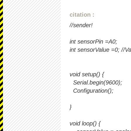
citation :
//sender!
int sensorPin =A0;
int sensorValue =0; //V
void setup() {
Serial.begin(9600);
Configuration();
}
void loop() {