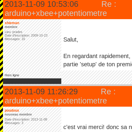
2013-11-09 10:53:06
Re :
arduino+xbee+potentiometre
shieman
membre
Lieu: prades
Date d'inscription: 2009-10-23
Salut,
Messages: 16
En regardant rapidement, t
partie 'setup' de ton pre
Hors ligne
2013-11-09 11:26:29
Re :
arduino+xbee+potentiometre
poudoux
nouveau membre
Date d'inscription: 2013-11-08
Messages: 3
c'est vrai merci! donc sa