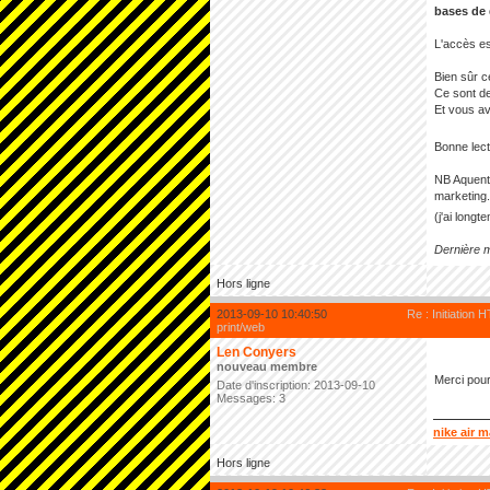
bases de 
L'accès es
Bien sûr c
Ce sont d
Et vous av
Bonne lec
NB Aquent 
marketing.
(j'ai long
Dernière m
Hors ligne
2013-09-10 10:40:50
Re : Initiation 
print/web
Len Conyers
nouveau membre
Merci pour 
Date d'inscription: 2013-09-10
Messages: 3
nike air 
Hors ligne