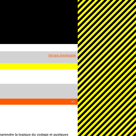
Version imprimable
#1
omprendre la logique du codage et quelques