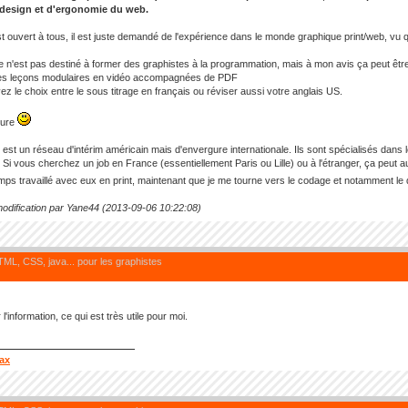
design et d'ergonomie du web.
t ouvert à tous, il est juste demandé de l'expérience dans le monde graphique print/web, vu 
e n'est pas destiné à former des graphistes à la programmation, mais à mon avis ça peut êtr
es leçons modulaires en vidéo accompagnées de PDF
ez le choix entre le sous titrage en français ou réviser aussi votre anglais US.
ture
est un réseau d'intérim américain mais d'envergure internationale. Ils sont spécialisés dans l
 Si vous cherchez un job en France (essentiellement Paris ou Lille) ou à l'étranger, ça peut
temps travaillé avec eux en print, maintenant que je me tourne vers le codage et notamment le 
odification par Yane44 (2013-09-06 10:22:08)
HTML, CSS, java... pour les graphistes
l'information, ce qui est très utile pour moi.
max