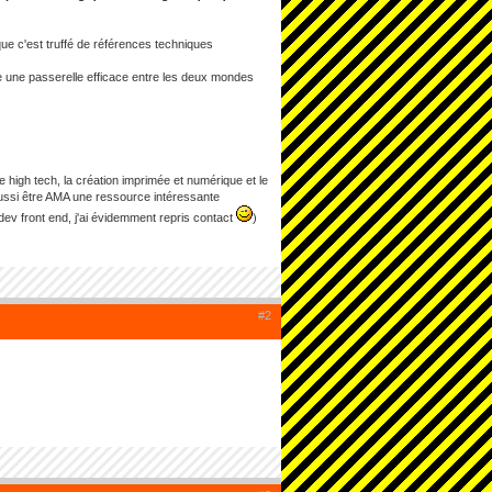
que c'est truffé de références techniques
e une passerelle efficace entre les deux mondes
e high tech, la création imprimée et numérique et le
 aussi être AMA une ressource intéressante
dev front end, j'ai évidemment repris contact
)
#2