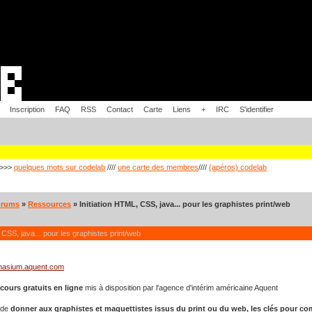
Inscription
FAQ
RSS
Contact
Carte
Liens
+
IRC
S'identifier
>>>
quelques mots sur codelab
////
une carte des membres
////
(apéros) codelab
orums
»
Ressources
» Initiation HTML, CSS, java... pour les graphistes print/web
 CSS, java... pour les graphistes print/web
mnasium.aquent.com
cours gratuits en ligne
mis à disposition par l'agence d'intérim américaine Aquent
 de
donner aux graphistes et maquettistes issus du print ou du web, les clés pour c