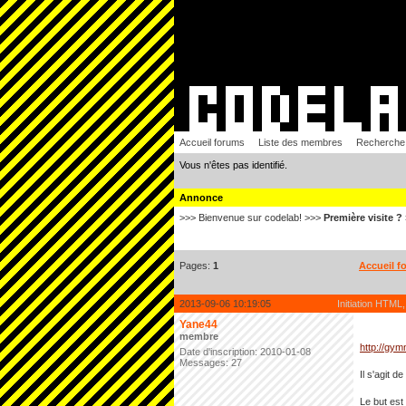
Accueil forums
Liste des membres
Recherche
Vous n'êtes pas identifié.
Annonce
>>> Bienvenue sur codelab! >>>
Première visite ?
Pages:
1
Accueil f
2013-09-06 10:19:05
Initiation HTML,
Yane44
membre
http://gy
Date d'inscription: 2010-01-08
Messages: 27
Il s'agit de
Le but est