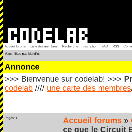
Accueil forums
Liste des membres
Recherche
Inscription
FAQ
RSS
Conta
Vous n'êtes pas identifié.
Annonce
>>> Bienvenue sur codelab! >>>
Pr
codelab
////
une carte des membres
Pages:
1
Accueil forums
»
ce que le Circuit