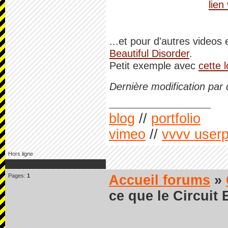
lien
...et pour d'autres videos 
Beautiful Disorder
.
Petit exemple avec
cette 
Dernière modification par
blog
//
portfolio
vimeo
//
vvvv user
Hors ligne
Pages:
1
Accueil forums
»
ce que le Circuit