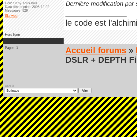
Dernière modification par
Lieu: clichy-sous-bois
Date d'inscription: 2008-12-02
Messages: 829
Site web
le code est l'alchim
Hors ligne
Pages:
1
Accueil forums
»
DSLR + DEPTH Fil
Aller à