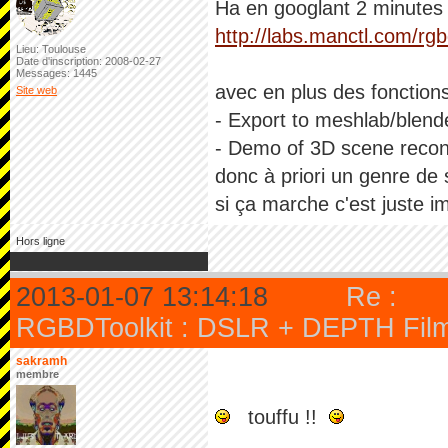
Ha en googlant 2 minutes 
http://labs.manctl.com/rg
Lieu: Toulouse
Date d'inscription: 2008-02-27
Messages: 1445
avec en plus des fonctions
Site web
- Export to meshlab/blender
- Demo of 3D scene recons
donc à priori un genre de
si ça marche c'est juste i
Hors ligne
2013-01-07 13:14:18
Re :
RGBDToolkit : DSLR + DEPTH Filmm
sakramh
membre
touffu !!