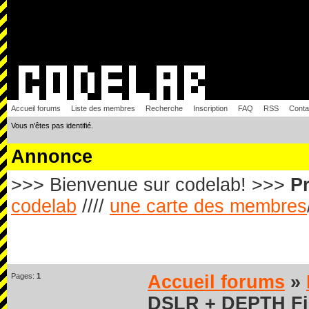
Accueil forums
Liste des membres
Recherche
Inscription
FAQ
RSS
Conta
Vous n'êtes pas identifié.
Annonce
>>> Bienvenue sur codelab! >>>
Pr
codelab
////
une carte des membres
Pages:
1
Accueil forums
»
DSLR + DEPTH Fil