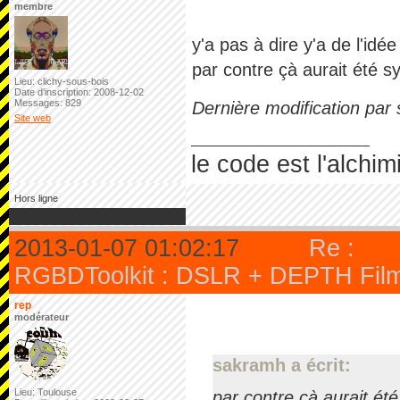
membre
y'a pas à dire y'a de l'idée
par contre çà aurait été s
Lieu: clichy-sous-bois
Date d'inscription: 2008-12-02
Messages: 829
Dernière modification par
Site web
le code est l'alchim
Hors ligne
2013-01-07 01:02:17
Re :
RGBDToolkit : DSLR + DEPTH Filmm
rep
modérateur
sakramh a écrit:
Lieu: Toulouse
par contre çà aurait été