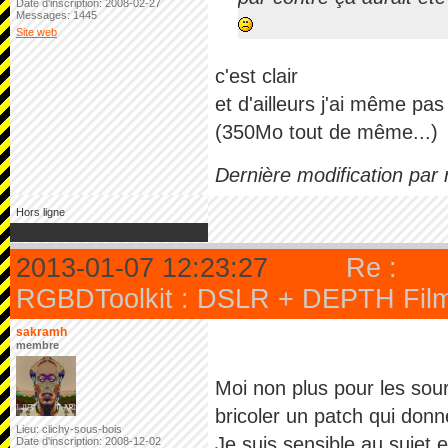
Date d'inscription: 2008-02-27
Messages: 1445
Site web
c'est clair
et d'ailleurs j'ai même pas
(350Mo tout de même...)
Dernière modification par
Hors ligne
2013-01-07 12:23:27
Re :
RGBDToolkit : DSLR + DEPTH Filmm
sakramh
membre
Moi non plus pour les sou
bricoler un patch qui donn
Lieu: clichy-sous-bois
Je suis sensible au sujet 
Date d'inscription: 2008-12-02