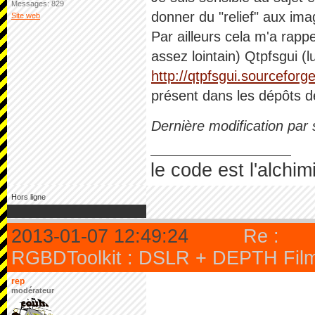
Messages: 829
donner du "relief" aux ima
Site web
Par ailleurs cela m'a rapp
assez lointain) Qtpfsgui 
http://qtpfsgui.sourceforge
présent dans les dépôts de
Dernière modification par
le code est l'alchim
Hors ligne
2013-01-07 12:49:24
Re :
RGBDToolkit : DSLR + DEPTH Filmm
rep
modérateur