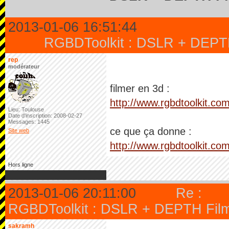
2013-01-06 16:51:44
RGBDToolkit : DSLR + DEPTH 
rep
modérateur
filmer en 3d :
http://www.rgbdtoolkit.com
Lieu: Toulouse
Date d'inscription: 2008-02-27
Messages: 1445
ce que ça donne :
Site web
http://www.rgbdtoolkit.com
Hors ligne
2013-01-06 20:11:00
Re :
RGBDToolkit : DSLR + DEPTH Filmm
sakramh