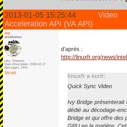
2013-01-05 15:25:44
Video
Acceleration API (VA API)
rep
modérateur
d'après :
http://linuxfr.org/news/int
Lieu: Toulouse
Date d'inscription: 2008-02-27
Messages: 1445
Site web
linuxfr a écrit:
Quick Sync Video
Ivy Bridge présenterait
dédié au décodage‐enco
Bridge et qui offre des
GPU en la matière. Cett