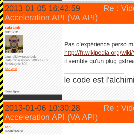
2013-01-05 16:42:59
Re : Vi
Acceleration API (VA API)
sakramh
membre
Pas d'expérience perso ma
http://fr.wikipedia.org/wi
Lieu: clichy-sous-bois
il semble qu'un plug gstre
Date d'inscription: 2008-12-02
Messages: 829
Site web
le code est l'alchim
Hors ligne
2013-01-06 10:30:28
Re : Vi
Acceleration API (VA API)
rep
modérateur