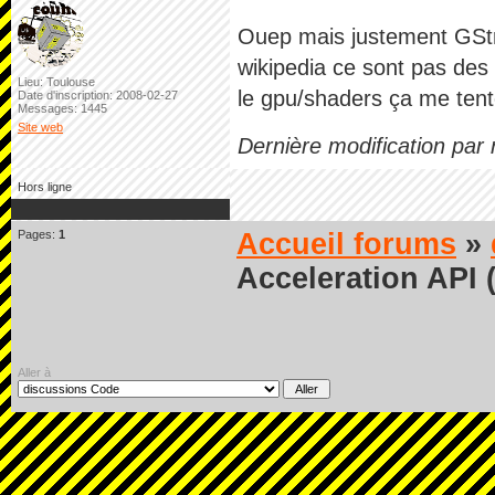
Ouep mais justement GStre
wikipedia ce sont pas des 
Lieu: Toulouse
le gpu/shaders ça me tent
Date d'inscription: 2008-02-27
Messages: 1445
Site web
Dernière modification par
Hors ligne
Pages:
1
Accueil forums
»
Acceleration API 
Aller à