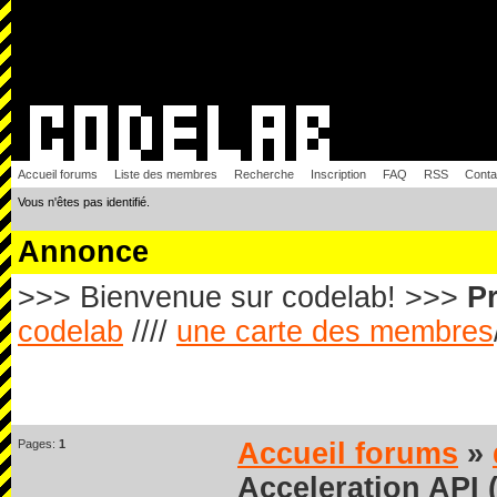
Accueil forums
Liste des membres
Recherche
Inscription
FAQ
RSS
Conta
Vous n'êtes pas identifié.
Annonce
>>> Bienvenue sur codelab! >>>
Pr
codelab
////
une carte des membres
Pages:
1
Accueil forums
»
Acceleration API 