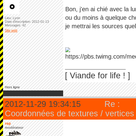
Bon, j'en ai chié avec la
ou du moins à quelque cho
Lieu: Lyon
Date d'inscription: 2012-01-13
je mettrai les sources quel
Messages: 42
Site web
[ Viande for life ! ]
Hors ligne
2012-11-29 19:34:15
Re :
Coordonnées de textures / vertices
rep
modérateur