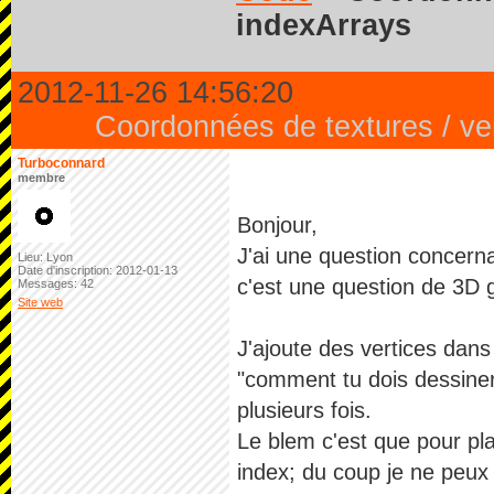
indexArrays
2012-11-26 14:56:20
Coordonnées de textures / ver
Turboconnard
membre
Bonjour,
J'ai une question concerna
Lieu: Lyon
Date d'inscription: 2012-01-13
c'est une question de 3D 
Messages: 42
Site web
J'ajoute des vertices dans 
"comment tu dois dessiner" 
plusieurs fois.
Le blem c'est que pour pla
index; du coup je ne peux