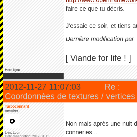
faire ce que tu décris.
J'essaie ce soir, et tiens 
Dernière modification par
[ Viande for life ! ]
Hors ligne
2012-11-27 11:07:03
Re :
Coordonnées de textures / vertices
Turboconnard
membre
Non mais après une nuit 
conneries...
Lieu: Lyon
Date d'inscription: 2012-01-13