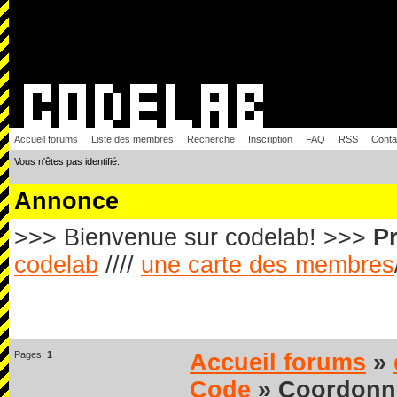
Accueil forums
Liste des membres
Recherche
Inscription
FAQ
RSS
Conta
Vous n'êtes pas identifié.
Annonce
>>> Bienvenue sur codelab! >>>
Pr
codelab
////
une carte des membres
Pages:
1
Accueil forums
»
Code
» Coordonnée