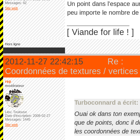
Un point dans l'espace au
Messages: 42
Site web
peu importe le nombre de fo
[ Viande for life ! ]
Hors ligne
2012-11-27 22:42:15
Re :
Coordonnées de textures / vertices
rep
modérateur
Turboconnard a écrit:
Lieu: Toulouse
Ouai ok dans ton exempl
Date d'inscription: 2008-02-27
Messages: 1445
que de points, donc il 
Site web
les coordonnées de textu