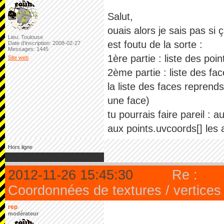
Salut,
ouais alors je sais pas si 
Lieu: Toulouse
est foutu de la sorte :
Date d'inscription: 2008-02-27
Messages: 1445
1ère partie : liste des poin
Site web
2ème partie : liste des fa
la liste des faces reprends
une face)
tu pourrais faire pareil : 
aux points.uvcoords[] les 
Hors ligne
2012-11-26 15:45:30
Re :
Coordonnées de textures / vertices
rep
modérateur