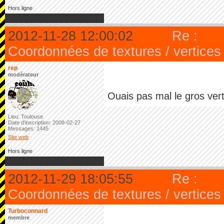
Hors ligne
2012-11-28 12:00:02
Re :
Coordonnées de textures / vertices
rep
modérateur
Ouais pas mal le gros ver
Lieu: Toulouse
Date d'inscription: 2008-02-27
Messages: 1445
Site web
Hors ligne
2012-11-29 18:05:55
Re :
Coordonnées de textures / vertices
Turboconnard
membre