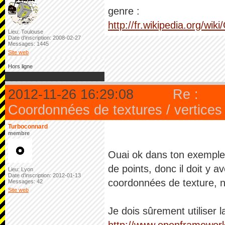
genre :
http://fr.wikipedia.org/w
Lieu: Toulouse
Date d'inscription: 2008-02-27
Messages: 1445
Site web
Hors ligne
2012-11-26 16:29:08
Re :
Coordonnées de textures / vertices
Turboconnard
membre
Ouai ok dans ton exemple 
de points, donc il doit y 
Lieu: Lyon
Date d'inscription: 2012-01-13
coordonnées de texture, n'u
Messages: 42
Site web
Je dois sûrement utiliser
http://www.openframewor