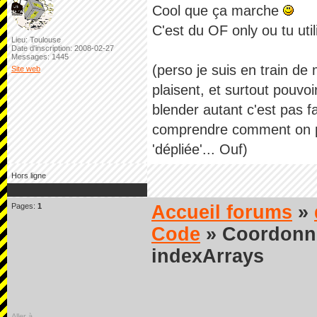
Cool que ça marche
C'est du OF only ou tu util
Lieu: Toulouse
Date d'inscription: 2008-02-27
Messages: 1445
(perso je suis en train de
Site web
plaisent, et surtout pouvo
blender autant c'est pas fa
comprendre comment on pe
'dépliée'... Ouf)
Hors ligne
Pages:
1
Accueil forums
»
Code
» Coordonnée
indexArrays
Aller à