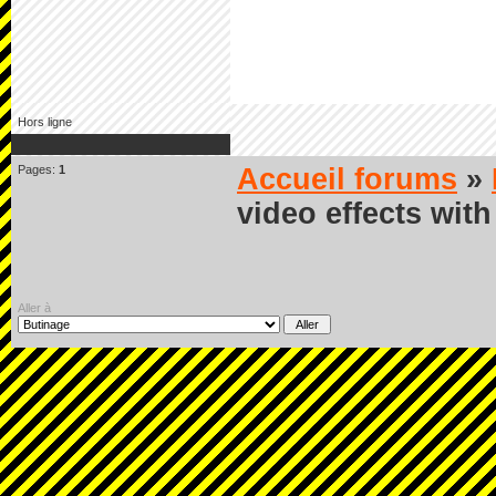
Hors ligne
Pages:
1
Accueil forums
»
video effects with
Aller à