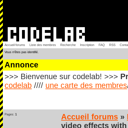
Accueil forums
Liste des membres
Recherche
Inscription
FAQ
RSS
Conta
Vous n'êtes pas identifié.
Annonce
>>> Bienvenue sur codelab! >>>
Pr
codelab
////
une carte des membres
Pages:
1
Accueil forums
»
video effects with