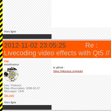
Hors ligne
2012-11-02 23:05:25
Re :
Livecoding video effects with Qt5 /
rep
modérateur
le github :
https://gitorious.org/quint
Lieu: Toulouse
Date d'inscription: 2008-02-27
Messages: 1445
Site web
Hors ligne