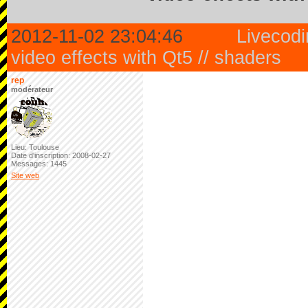
2012-11-02 23:04:46
Livecodi
video effects with Qt5 // shaders
rep
modérateur
Lieu: Toulouse
Date d'inscription: 2008-02-27
Messages: 1445
Site web