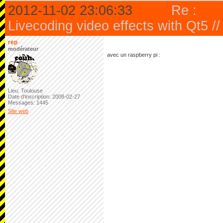
2012-11-02 23:06:33
Re :
Livecoding video effects with Qt5 /
rep
modérateur
avec un raspberry pi :
Lieu: Toulouse
Date d'inscription: 2008-02-27
Messages: 1445
Site web