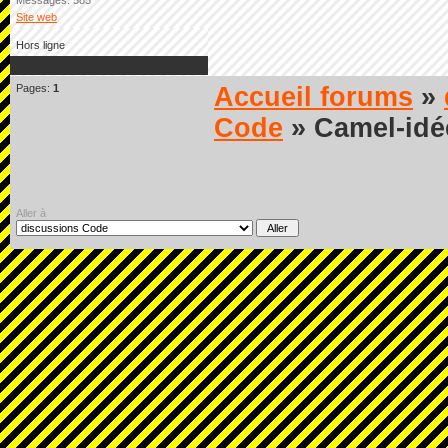
Messages: 585
Site web
Hors ligne
Pages:
1
Accueil forums
»
Code
» Camel-idée
Aller à