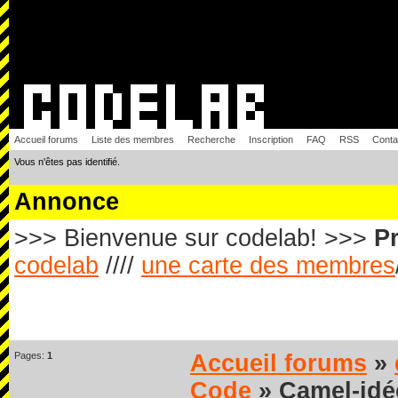
Accueil forums
Liste des membres
Recherche
Inscription
FAQ
RSS
Conta
Vous n'êtes pas identifié.
Annonce
>>> Bienvenue sur codelab! >>>
Pr
codelab
////
une carte des membres
Pages:
1
Accueil forums
»
Code
» Camel-idée