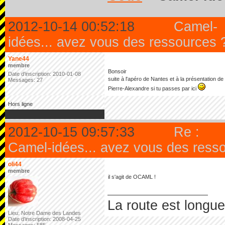
2012-10-14 00:52:18
Camel-
idées... avez vous des ressources 
Yane44
membre
Bonsoir
Date d'inscription: 2010-01-08
suite à l'apéro de Nantes et à la présentation d
Messages: 27
Pierre-Alexandre si tu passes par ici
Hors ligne
2012-10-15 09:57:33
Re :
Camel-idées... avez vous des ress
oli44
membre
il s'agit de OCAML !
La route est longue 
Lieu: Notre Dame des Landes
Date d'inscription: 2008-04-25