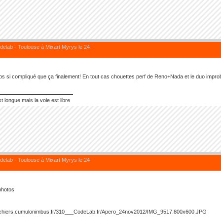
elab - Toulouse à Mixart Myrys le 24
t ps si compliqué que ça finalement! En tout cas chouettes perf de Reno+Nada et le duo imp
t longue mais la voie est libre
elab - Toulouse à Mixart Myrys le 24
photos