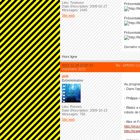
Lieu: Toulouse
Présentati
Date d'inscription: 2008-02-27
Messages: 1445
Site web
Présentati
Présentati
Dernière m
Hors ligne
2012-11-25 17:07:23
Re : APERO Cod
novembre 2012
pob
Exterminator
Au progra
- Dans l'a
- Philippe
Lieu: Rennes
- Blaise a 
Date d'inscription: 2009-10-13
robots de 
Messages: 765
Site web
- Alex et 
http://pro
http://pr