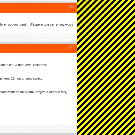
#17
adorer pouvoir venir... J'espère que ce rendez-vous
#18
nir c'est, à mon avis, l'essentiel.
ral vers 21h ou un peu après.
uffisamment de nouveaux projets à chaque fois,