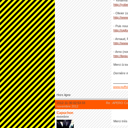
- Yohanna 
http://yobe
- Olivier 
http://www
- Puis nou
http://sigf
- Arnaud, 
http://www
- Arno (no
http://lepi
Merci à to
Dernière m
www.puffs
Hors ligne
2012-11-30 02:53:33
Re : APERO Cod
novembre 2012
Capuchon
membre
Merci trè