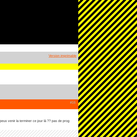
Version imprimable
#16
je peux venir la terminer ce jour là ?? pas de prog