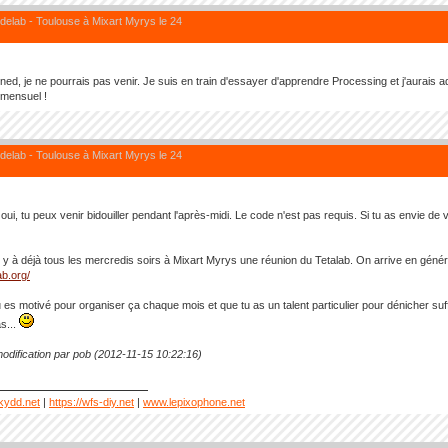
elab - Toulouse à Mixart Myrys le 24
ned, je ne pourrais pas venir. Je suis en train d'essayer d'apprendre Processing et j'aurais 
 mensuel !
elab - Toulouse à Mixart Myrys le 24
ui, tu peux venir bidouiller pendant l'après-midi. Le code n'est pas requis. Si tu as envie de ve
il y à déjà tous les mercredis soirs à Mixart Myrys une réunion du Tetalab. On arrive en géné
lab.org/
u es motivé pour organiser ça chaque mois et que tu as un talent particulier pour dénicher s
as...
odification par pob (2012-11-15 10:22:16)
kydd.net
|
https://wfs-diy.net
|
www.lepixophone.net