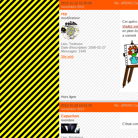
2012-11-22 12:30:06
Re : APERO Cod
novembre 2012
rep
modérateur
Cet apéro 
Voulez-vo
en plein é
a samedi
Lieu: Toulouse
Date d'inscription: 2008-02-27
Messages: 1445
Site web
Hors ligne
2012-11-24 14:21:29
Re : APERO Cod
novembre 2012
Capuchon
membre
C'était co
Lieu: Bordeaux