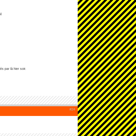
sé
s par là hier soir.
#24