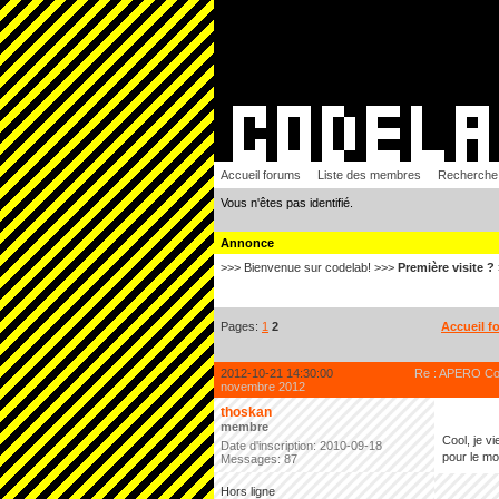
Accueil forums
Liste des membres
Recherche
Vous n'êtes pas identifié.
Annonce
>>> Bienvenue sur codelab! >>>
Première visite ?
Pages:
1
2
Accueil f
2012-10-21 14:30:00
Re : APERO Cod
novembre 2012
thoskan
membre
Cool, je vi
Date d'inscription: 2010-09-18
pour le mo
Messages: 87
Hors ligne