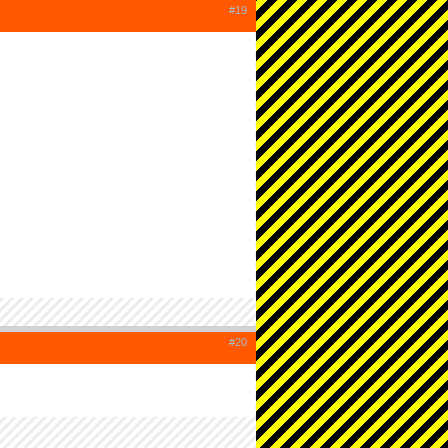
#19
#20