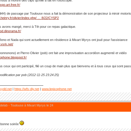
nous a montré des clips qu'elle a fait en rotoscopie.
xpo.art.free.fr/
(oli44) de passage par Toulouse nous a fait la démonstration de son projecteur à miroir motori
.heinry.fr/olivier/index.php/ … 8/22/CYSP2
s avons mangé, merci à Tth pour ce repas galactique.
ood.dinorama.fr/
Reno et Nada qui sont actuellement en résidence à Mixart Myrys ont joué pour l'assistance
.vsrk.net/
nonnonono) et Pierre-Olivier (pob) ont fait une improvisation accordéon augmenté et vidéo
xophone.blogspot.fr/
us ceux qui ont participé, filé un coup de main plus que bienvenu et à tous ceux qui sont passé
odification par pob (2012-11-25 23:24:25)
kydd.net
|
https://wfs-diy.net
|
www.lepixophone.net
elab - Toulouse à Mixart Myrys le 24
s bonne soirée