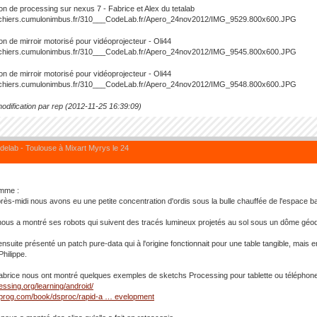
on de processing sur nexus 7 - Fabrice et Alex du tetalab
on de mirroir motorisé pour vidéoprojecteur - Oli44
on de mirroir motorisé pour vidéoprojecteur - Oli44
odification par rep (2012-11-25 16:39:09)
elab - Toulouse à Mixart Myrys le 24
mme :
près-midi nous avons eu une petite concentration d'ordis sous la bulle chauffée de l'espace ba
 nous a montré ses robots qui suivent des tracés lumineux projetés au sol sous un dôme géo
ensuite présenté un patch pure-data qui à l'origine fonctionnait pour une table tangible, mais e
Philippe.
Fabrice nous ont montré quelques exemples de sketchs Processing pour tablette ou téléphone
cessing.org/learning/android/
agprog.com/book/dsproc/rapid-a … evelopment