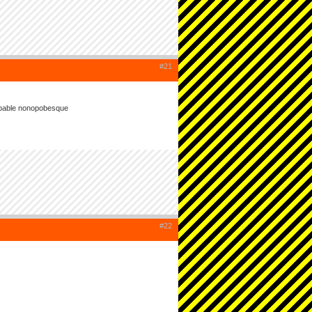
#21
robable nonopobesque
#22