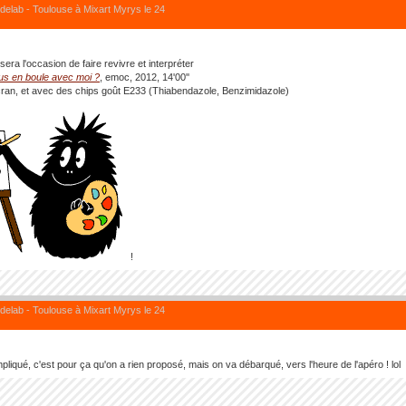
elab - Toulouse à Mixart Myrys le 24
sera l'occasion de faire revivre et interpréter
us en boule avec moi ?
, emoc, 2012, 14'00''
cran, et avec des chips goût E233 (Thiabendazole, Benzimidazole)
!
elab - Toulouse à Mixart Myrys le 24
mpliqué, c'est pour ça qu'on a rien proposé, mais on va débarqué, vers l'heure de l'apéro ! lol