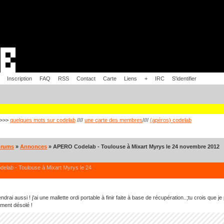
Inscription
FAQ
RSS
Contact
Carte
Liens
+
IRC
S'identifier
>>>
quelques mots sur codelab
////
une carte des membres
////
(apéros) codelab
orums
»
Annonces
» APERO Codelab - Toulouse à Mixart Myrys le 24 novembre 2012
elab - Toulouse à Mixart Myrys le 24
endrai aussi ! j'ai une mallette ordi portable à finir faite à base de récupération..;tu crois que 
ment désolé !