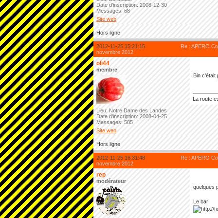
Date d'inscription: 2008-12-30
Messages: 68
Site web
Hors ligne
2012-11-25 15:21:15
Re : APERO Cod
novembre 2012
oli44
membre
Bin c'étai
La route es
Lieu: Notre Dame des Landes
Date d'inscription: 2008-04-25
Messages: 585
Site web
Hors ligne
2012-11-25 16:31:48
Re : APERO Cod
novembre 2012
rep
modérateur
quelques 
Le bar