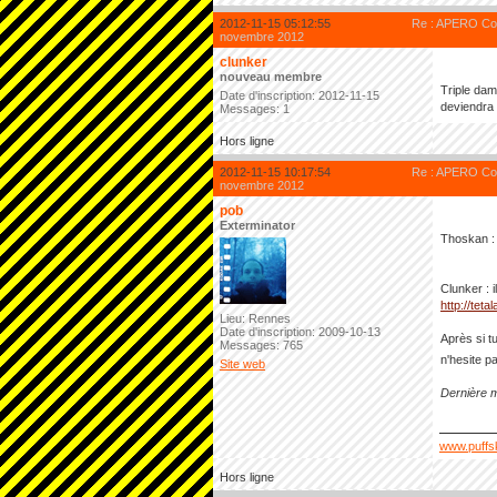
2012-11-15 05:12:55
Re : APERO Cod
novembre 2012
clunker
nouveau membre
Triple dam
Date d'inscription: 2012-11-15
deviendra
Messages: 1
Hors ligne
2012-11-15 10:17:54
Re : APERO Cod
novembre 2012
pob
Exterminator
Thoskan : o
Clunker : 
http://teta
Lieu: Rennes
Date d'inscription: 2009-10-13
Après si t
Messages: 765
n'hesite p
Site web
Dernière m
www.puffs
Hors ligne