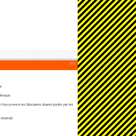
#23
r.
désique.
n l’occurrence les fiduciaires étaient portés par les
 Android.