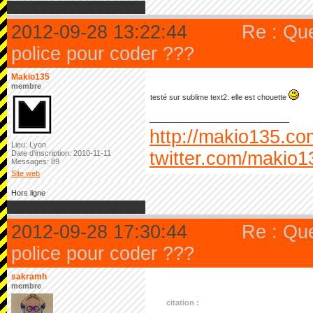
2012-09-28 13:22:44
Re : Qu
police pour coder ???
Makio135
membre
testé sur sublime text2: elle est chouette
http://makio135.co
Lieu: Lyon
twitter.com/makio1
Date d'inscription: 2010-11-11
Messages: 89
Site web
Hors ligne
2012-09-28 17:30:44
Re : Qu
police pour coder ???
sakramh
membre
citation :