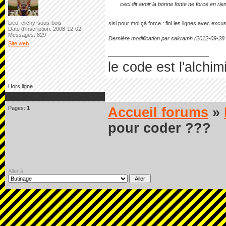
ceci dit avoir la bonne fonte ne force en rie
Lieu: clichy-sous-bois
sisi pour moi çà force : fini les lignes avec excu
Date d'inscription: 2008-12-02
Messages: 829
Dernière modification par sakramh (2012-09-28
Site web
le code est l'alchim
Hors ligne
Pages:
1
Accueil forums
»
pour coder ???
Aller à