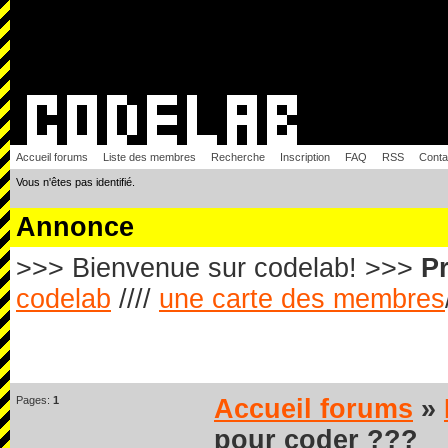
Accueil forums
Liste des membres
Recherche
Inscription
FAQ
RSS
Conta
Vous n'êtes pas identifié.
Annonce
>>> Bienvenue sur codelab! >>>
Pr
codelab
////
une carte des membres
Pages:
1
Accueil forums
»
pour coder ???