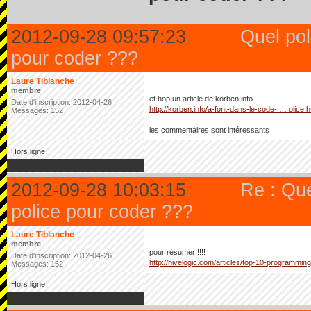
2012-09-28 09:57:23
Quel pol
pour coder ???
Laure Tiblanche
membre
et hop un article de korben.info
Date d'inscription: 2012-04-26
http://korben.info/a-font-dans-le-code- … olice.h
Messages: 152
les commentaires sont intéressants
Hors ligne
2012-09-28 10:03:15
Re : Qu
police pour coder ???
Laure Tiblanche
membre
pour résumer !!!!
Date d'inscription: 2012-04-26
http://hivelogic.com/articles/top-10-programming
Messages: 152
Hors ligne