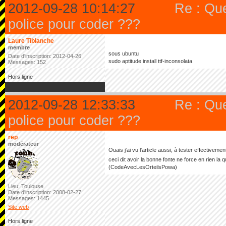
2012-09-28 10:14:27
Re : Qu
police pour coder ???
Laure Tiblanche
membre
sous ubuntu
Date d'inscription: 2012-04-26
sudo aptitude install ttf-inconsolata
Messages: 152
Hors ligne
2012-09-28 12:33:33
Re : Qu
police pour coder ???
rep
modérateur
Ouais j'ai vu l'article aussi, à tester effectivemen
ceci dit avoir la bonne fonte ne force en rien la 
(CodeAvecLesOrteilsPowa)
Lieu: Toulouse
Date d'inscription: 2008-02-27
Messages: 1445
Site web
Hors ligne