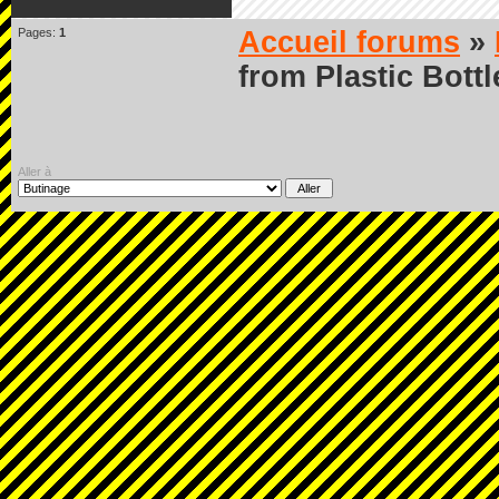
Pages:
1
Accueil forums
»
from Plastic Bottl
Aller à