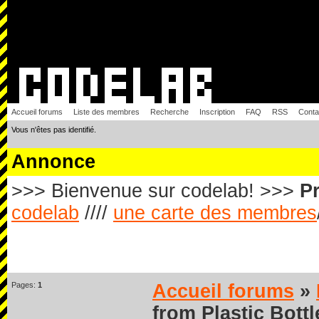
Accueil forums
Liste des membres
Recherche
Inscription
FAQ
RSS
Conta
Vous n'êtes pas identifié.
Annonce
>>> Bienvenue sur codelab! >>>
Pr
codelab
////
une carte des membres
Pages:
1
Accueil forums
»
from Plastic Bottl