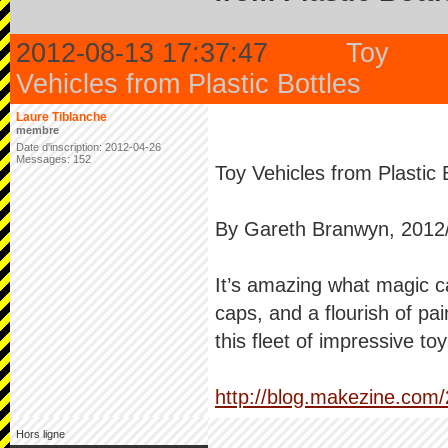
2012-08-13 17:37:47
Toy
Vehicles from Plastic Bottles
Laure Tiblanche
membre
Date d'inscription: 2012-04-26
Messages: 152
Toy Vehicles from Plastic 
By Gareth Branwyn, 2012
It’s amazing what magic c
caps, and a flourish of pai
this fleet of impressive to
http://blog.makezine.com/
Hors ligne