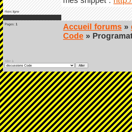
mes snippet :
http:
Hors ligne
Pages:
1
Accueil forums
»
Code
» Programat
Aller à