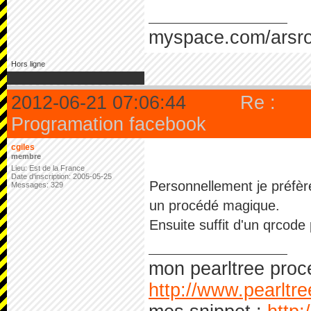
myspace.com/arsr
Hors ligne
2012-06-21 07:06:44
Re :
Programation facebook
cgiles
membre
Lieu: Est de la France
Date d'inscription: 2005-05-25
Personnellement je préfèr
Messages: 329
un procédé magique.
Ensuite suffit d'un qrcode 
mon pearltree proc
http://www.pearltr