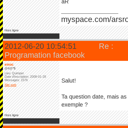
aR
myspace.com/arsr
Hors ligne
2012-06-20 10:54:51
Re :
Programation facebook
emoc
@#@*$
Lieu: Quimper
Date d'inscription: 2008-01-28
Salut!
Messages: 1576
Site web
Ta question date, mais as 
exemple ?
Hors ligne