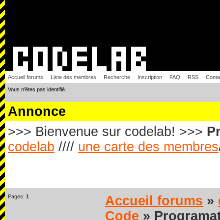
Accueil forums
Liste des membres
Recherche
Inscription
FAQ
RSS
Conta
Vous n'êtes pas identifié.
Annonce
>>> Bienvenue sur codelab! >>>
Pr
codelab
////
une carte des membres
Pages:
1
Accueil forums
»
Code
» Programat