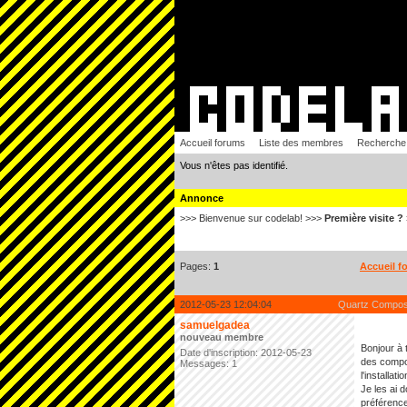
Accueil forums
Liste des membres
Recherche
Vous n'êtes pas identifié.
Annonce
>>> Bienvenue sur codelab! >>>
Première visite ?
Pages:
1
Accueil f
2012-05-23 12:04:04
Quartz Composer
samuelgadea
nouveau membre
Bonjour à 
Date d'inscription: 2012-05-23
des compos
Messages: 1
l'installatio
Je les ai 
préférence