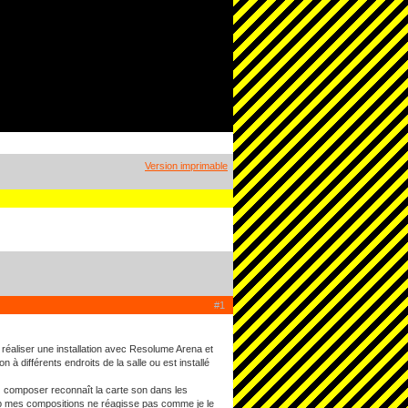
Version imprimable
#1
e réaliser une installation avec Resolume Arena et
à différents endroits de la salle ou est installé
 composer reconnaît la carte son dans les
coup mes compositions ne réagisse pas comme je le