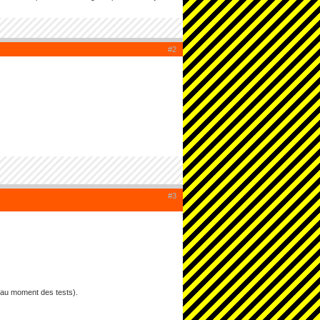
#2
#3
 au moment des tests).