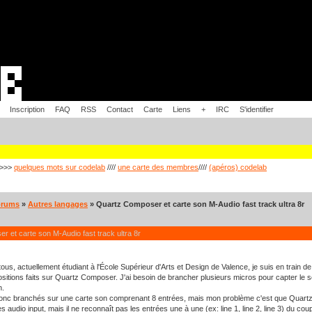
Inscription
FAQ
RSS
Contact
Carte
Liens
+
IRC
S'identifier
>>>
quelques mots sur codelab
////
une carte des membres
////
(apéros) codelab
orums
»
Autres langages
» Quartz Composer et carte son M-Audio fast track ultra 8r
 et carte son M-Audio fast track ultra 8r
tous, actuellement étudiant à l'École Supérieur d'Arts et Design de Valence, je suis en train d
itions faits sur Quartz Composer. J'ai besoin de brancher plusieurs micros pour capter le son 
n.
donc branchés sur une carte son comprenant 8 entrées, mais mon problème c'est que Quartz
s audio input, mais il ne reconnaît pas les entrées une à une (ex: line 1, line 2, line 3) du 