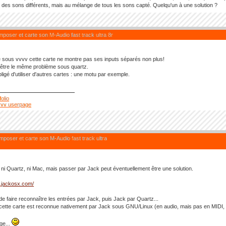
 des sons différents, mais au mélange de tous les sons capté. Quelqu'un à une solution ?
poser et carte son M-Audio fast track ultra 8r
e sous vvvv cette carte ne montre pas ses inputs séparés non plus!
-être le même problème sous quartz.
ligé d'utiliser d'autres cartes : une motu par exemple.
folio
vvv userpage
poser et carte son M-Audio fast track ultra
se ni Quartz, ni Mac, mais passer par Jack peut éventuellement être une solution.
w.jackosx.com/
 de faire reconnaître les entrées par Jack, puis Jack par Quartz...
 cette carte est reconnue nativement par Jack sous GNU/Linux (en audio, mais pas en MIDI,
ge...