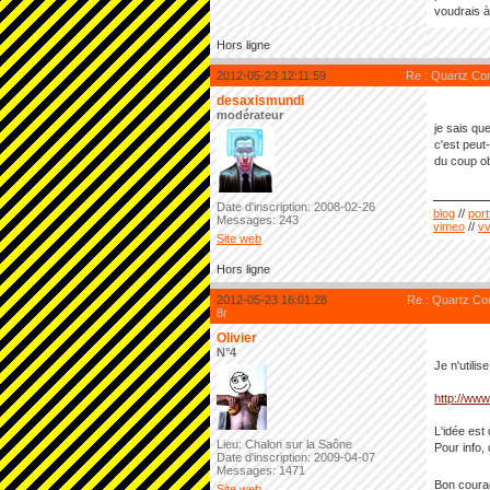
voudrais à
Hors ligne
2012-05-23 12:11:59
Re : Quartz Com
desaxismundi
modérateur
je sais qu
c'est peut
du coup ob
Date d'inscription: 2008-02-26
blog
//
port
Messages: 243
vimeo
//
v
Site web
Hors ligne
2012-05-23 16:01:28
Re : Quartz Com
8r
Olivier
N°4
Je n'utili
http://ww
L'idée est
Lieu: Chalon sur la Saône
Pour info,
Date d'inscription: 2009-04-07
Messages: 1471
Bon coura
Site web