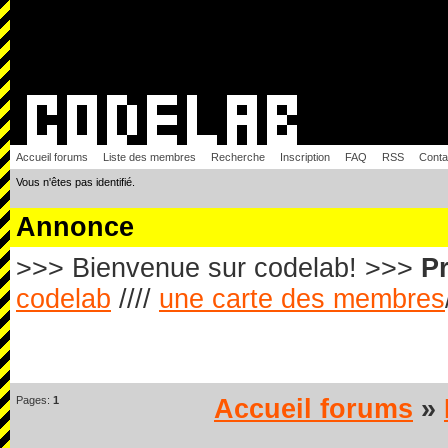
Accueil forums
Liste des membres
Recherche
Inscription
FAQ
RSS
Conta
Vous n'êtes pas identifié.
Annonce
>>> Bienvenue sur codelab! >>>
Pr
codelab
////
une carte des membres
Pages:
1
Accueil forums
»