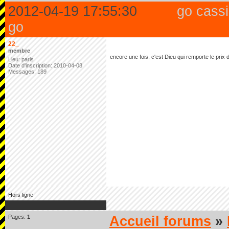
2012-04-19 17:55:30
go cassi
go
22_
membre
encore une fois, c'est Dieu qui remporte le prix d'
Lieu: paris
Date d'inscription: 2010-04-08
Messages: 189
Hors ligne
Pages:
1
Accueil forums
»