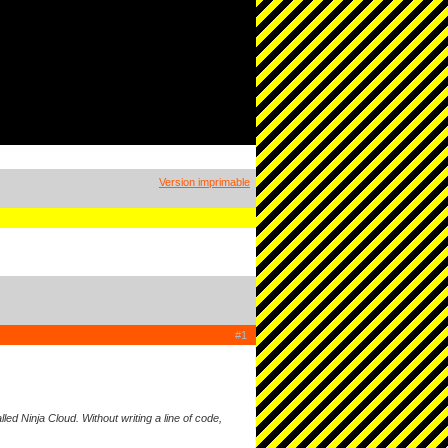
Version imprimable
#1
d Ninja Cloud. Without writing a line of code,