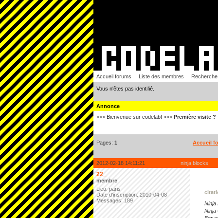
Accueil forums
Liste des membres
Recherche
Vous n'êtes pas identifié.
Annonce
>>> Bienvenue sur codelab! >>>
Première visite ?
Pages:
1
Accueil f
2012-02-18 14:11:21
ninja blocks
22_
membre
Lieu: paris
citat
Date d'inscription: 2010-04-08
Messages: 189
Ninja
Ninja 