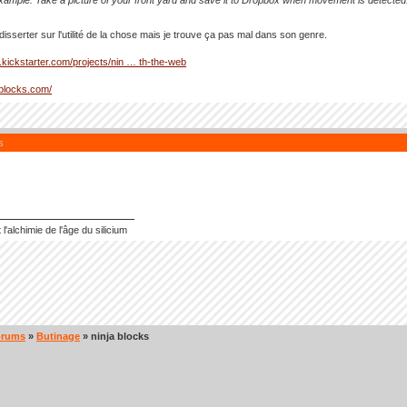
xample: Take a picture of your front yard and save it to Dropbox when movement is detected
disserter sur l'utilité de la chose mais je trouve ça pas mal dans son genre.
.kickstarter.com/projects/nin … th-the-web
jablocks.com/
s
 l'alchimie de l'âge du silicium
orums
»
Butinage
» ninja blocks