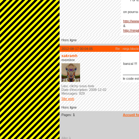
For e
on pourra 
http://www
&
http://nin
Hors ligne
2012-08-17 00:04:05
Re : ninja block
sakramh
membre
banzaï !!!
le code est
Lieu: clichy-sous-bois
Date d'inscription: 2008-12-02
Messages: 829
Site web
Hors ligne
Pages:
1
Accueil f
Aller à