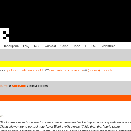
Inscription
FAQ
RSS
Contact
Carte
Liens
+
IRC
S'identifier
>>>
quelques mots sur codelab
////
une carte des membres
////
(apéros) codelab
orums
»
Butinage
» ninja blocks
ion :
 Blocks are simple but powerful open source hardware backed by an amazing web service calle
Cloud allows you to control your Ninja Blocks with simple “if this then that” style tasks.