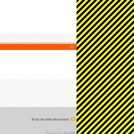
.
#2
fil rss de cette discussion :
Powered by
FluxBB