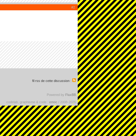
#2
fil rss de cette discussion :
Powered by
FluxBB
codelab, graphisme & code :
emoc
/ 2008-2026