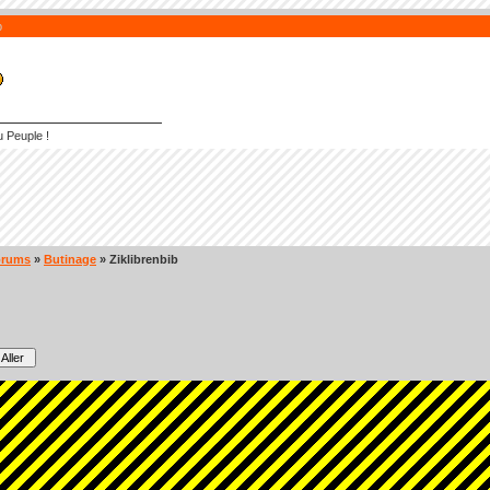
b
 Peuple !
orums
»
Butinage
» Ziklibrenbib