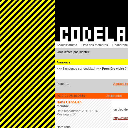
Accueil forums
Liste des membres
Recherche
Vous n'êtes pas identifié.
Annonce
>>> Bienvenue sur codelab! >>>
Première visite ?
Pages:
1
Accueil f
2012-01-25 16:06:51
Ziklibrenbib
Hans Cenhalan
membre
un blog de
Date d'inscription: 2011-12-16
Messages: 86
http://zikli
Hors ligne