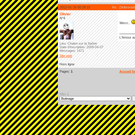
2012-01-26 00:29:15
Re : Ziklibrenbi
Olivier
N°4
Merci...
L'Amour au
Lieu: Chalon sur la Saône
Date d'inscription: 2009-04-07
Messages: 1471
Site web
Hors ligne
Pages:
1
Accueil f
Aller à