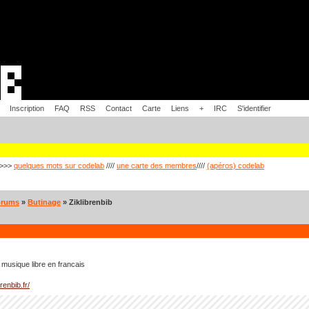
Inscription
FAQ
RSS
Contact
Carte
Liens
+
IRC
S'identifier
>>>
quelques mots sur codelab
////
une carte des membres
////
(apéros) codelab
orums
»
Butinage
» Ziklibrenbib
 musique libre en francais
brenbib.fr/