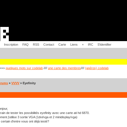
Inscription
FAQ
RSS
Contact
Carte
Liens
+
IRC
S'identifier
>>>
quelques mots sur codelab
////
une carte des membres
////
(apéros) codelab
orums
»
VVVV
» Eyefinity
onjour,
train de tester les possibilités eyefinity avec une carte ati hd 6870.
ment j'utilise 3 sortie VGA (1dvi/vga et 2 minidisplay/vga)
 certain d'entre vous ont déjà testé?