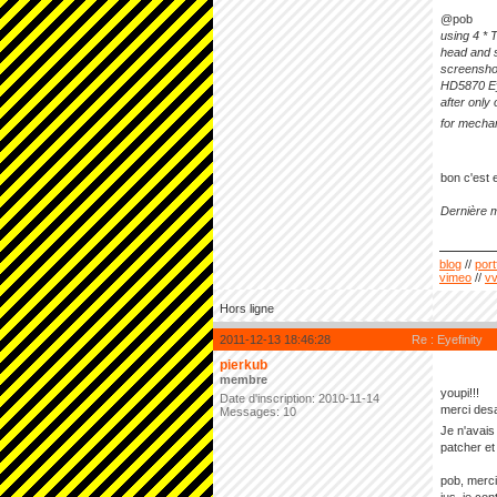
@pob
using 4 * 
head and 
screenshot
HD5870 Eyef
after only
for mechan
bon c'est 
Dernière m
blog
//
port
vimeo
//
v
Hors ligne
2011-12-13 18:46:28
Re : Eyefinity
pierkub
membre
youpi!!!
Date d'inscription: 2010-11-14
merci desa
Messages: 10
Je n'avais
patcher et 
pob, merci