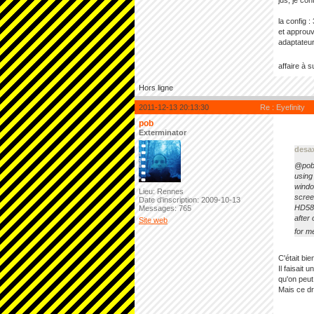
jus, je co
la config :
et approuv
adaptateurs
affaire à 
Hors ligne
2011-12-13 20:13:30
Re : Eyefinity
pob
Exterminator
desax
@po
using
windo
Lieu: Rennes
scree
Date d'inscription: 2009-10-13
HD5870
Messages: 765
after
Site web
for m
C'était bi
Il faisait
qu'on peut
Mais ce dri