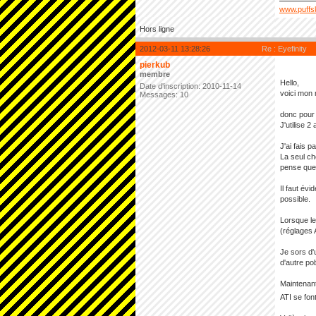
www.puffs
Hors ligne
2012-03-11 13:28:26
Re : Eyefinity
pierkub
membre
Hello,
Date d'inscription: 2010-11-14
voici mon 
Messages: 10
donc pour 
J'utilise 
J'ai fais 
La seul cho
pense que 
Il faut év
possible.
Lorsque le
(réglages A
Je sors d'u
d'autre po
Maintenant
ATI se fon