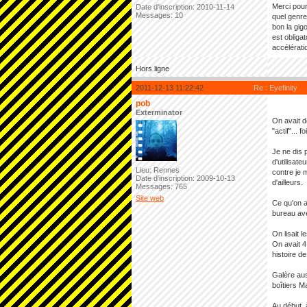
Merci pou
Date d'inscription: 2010-11-14
Messages: 10
quel genre 
bon la gigo
est obliga
accélérati
Hors ligne
2011-12-13 11:22:42
Re : Eyefinity
pob
Exterminator
On avait d
"actif"... f
Je ne dis 
d'utilisat
Lieu: Rennes
contre je 
Date d'inscription: 2009-10-13
d'ailleurs.
Messages: 765
Site web
Ce qu'on a
bureau ave
On lisait 
On avait 4
histoire de
Galère aus
boîtiers M
Au début, 