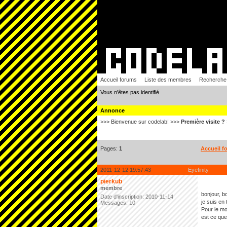
Accueil forums
Liste des membres
Recherche
Vous n'êtes pas identifié.
Annonce
>>> Bienvenue sur codelab! >>>
Première visite ?
Pages:
1
Accueil f
2011-12-12 19:57:43
Eyefinity
pierkub
membre
bonjour, b
Date d'inscription: 2010-11-14
je suis en 
Messages: 10
Pour le mo
est ce que