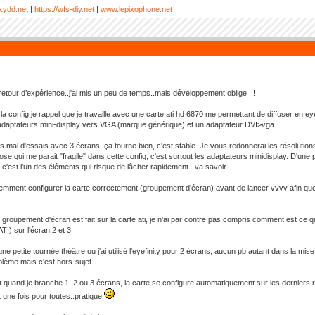
kydd.net
|
https://wfs-diy.net
|
www.lepixophone.net
retour d’expérience..j'ai mis un peu de temps..mais développement oblige !!!
la config je rappel que je travaille avec une carte ati hd 6870 me permettant de diffuser en e
2 adaptateurs mini-display vers VGA (marque générique) et un adaptateur DVI>vga.
pas mal d'essais avec 3 écrans, ça tourne bien, c'est stable. Je vous redonnerai les résolution
se qui me parait "fragile" dans cette config, c'est surtout les adaptateurs minidisplay. D'une par
c'est l'un des éléments qui risque de lâcher rapidement...va savoir ...
idemment configurer la carte correctement (groupement d'écran) avant de lancer vvvv afin que 
 groupement d'écran est fait sur la carte ati, je n'ai par contre pas compris comment est ce qu
TI) sur l'écran 2 et 3.
ne petite tournée théâtre ou j'ai utilisé l'eyefinity pour 2 écrans, aucun pb autant dans la mise
blème mais c'est hors-sujet.
 quand je branche 1, 2 ou 3 écrans, la carte se configure automatiquement sur les derniers 
t une fois pour toutes..pratique