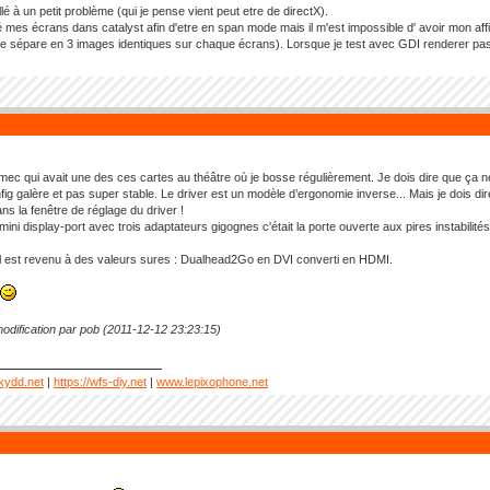
lé à un petit problème (qui je pense vient peut etre de directX).
é mes écrans dans catalyst afin d'etre en span mode mais il m'est impossible d' avoir mon a
e sépare en 3 images identiques sur chaque écrans). Lorsque je test avec GDI renderer pas
 mec qui avait une des ces cartes au théâtre où je bosse régulièrement. Je dois dire que ça ne 
ig galère et pas super stable. Le driver est un modèle d’ergonomie inverse... Mais je dois dir
ans la fenêtre de réglage du driver !
 mini display-port avec trois adaptateurs gigognes c'était la porte ouverte aux pires instabil
, il est revenu à des valeurs sures : Dualhead2Go en DVI converti en HDMI.
odification par pob (2011-12-12 23:23:15)
kydd.net
|
https://wfs-diy.net
|
www.lepixophone.net