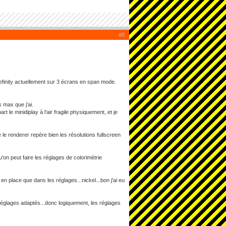
#8
yefinity actuellement sur 3 écrans en span mode.
s max que j'ai.
t le minidiplay à l'air fragile physiquement, et je
le renderer repère bien les résolutions fullscreen
'on peut faire les réglages de colorimétrie
 en place que dans les réglages...nickel...bon j'ai eu
réglages adaptés...donc logiquement, les réglages