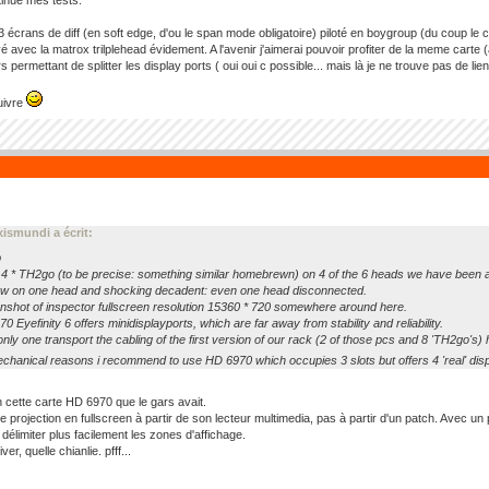
ntinue mes tests.
 3 écrans de diff (en soft edge, d'ou le span mode obligatoire) piloté en boygroup (du coup le co
é avec la matrox trilplehead évidement. A l'avenir j'aimerai pouvoir profiter de la meme carte 
 permettant de splitter les display ports ( oui oui c possible... mais là je ne trouve pas de lie
suivre
ismundi a écrit:
b
 4 * TH2go (to be precise: something similar homebrewn) on 4 of the 6 heads we have been ab
w on one head and shocking decadent: even one head disconnected.
nshot of inspector fullscreen resolution 15360 * 720 somewhere around here.
 Eyefinity 6 offers minidisplayports, which are far away from stability and reliability.
 only one transport the cabling of the first version of our rack (2 of those pcs and 8 'TH2go's)
echanical reasons i recommend to use HD 6970 which occupies 3 slots but offers 4 'real' disp
en cette carte HD 6970 que le gars avait.
 une projection en fullscreen à partir de son lecteur multimedia, pas à partir d'un patch. Avec
 délimiter plus facilement les zones d'affichage.
ver, quelle chianlie. pfff...