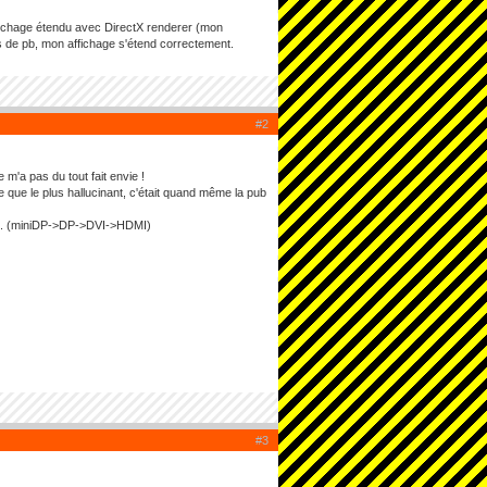
ffichage étendu avec DirectX renderer (mon
 de pb, mon affichage s'étend correctement.
#2
m'a pas du tout fait envie !
e que le plus hallucinant, c'était quand même la pub
ités. (miniDP->DP->DVI->HDMI)
#3