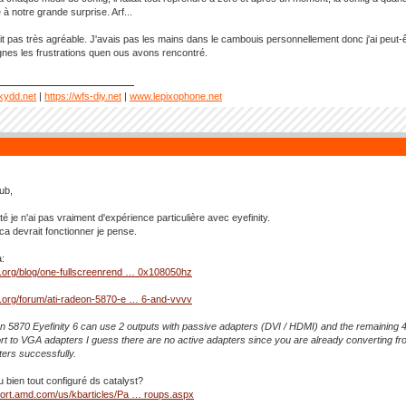
e à notre grande surprise. Arf...
tait pas très agréable. J'avais pas les mains dans le cambouis personnellement donc j'ai peut-ê
gnes les frustrations quen ous avons rencontré.
kydd.net
|
https://wfs-diy.net
|
www.lepixophone.net
kub,
é je n'ai pas vraiment d'expérience particulière avec eyefinity.
ca devrait fonctionner je pense.
:
v.org/blog/one-fullscreenrend … 0x108050hz
v.org/forum/ati-radeon-5870-e … 6-and-vvvv
 5870 Eyefinity 6 can use 2 outputs with passive adapters (DVI / HDMI) and the remaining 4
rt to VGA adapters I guess there are no active adapters since you are already converting fro
ers successfully.
u bien tout configuré ds catalyst?
port.amd.com/us/kbarticles/Pa … roups.aspx