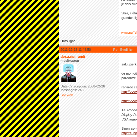
je dois dir
Voilà, c'é
grandes li
www.puffs
Hors ligne
2011-12-13 11:48:50
Re : Eyefinity
desaxismundi
modérateur
salut pier
de mon côt
parcontre 
Date d'inscription: 2008-02-26
regarde ca
Messages: 243
http://vvv
Site web
http://vvv
ATI Radeon
Display Po
VGA adapt
Sinon as-t
http://sup