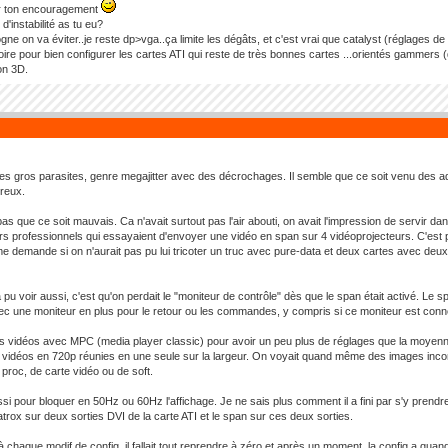
r ton encouragement
d'instabilité as tu eu?
gne on va éviter..je reste dp>vga..ça limite les dégâts, et c'est vrai que catalyst (réglages de 
toire pour bien configurer les cartes ATI qui reste de très bonnes cartes ...orientés gammers
on 3D.
es gros parasites, genre megajitter avec des décrochages. Il semble que ce soit venu des a
oireux.
pas que ce soit mauvais. Ca n'avait surtout pas l'air abouti, on avait l'impression de servir da
eurs professionnels qui essayaient d'envoyer une vidéo en span sur 4 vidéoprojecteurs. C'est po
me demande si on n'aurait pas pu lui tricoter un truc avec pure-data et deux cartes avec de
 pu voir aussi, c'est qu'on perdait le "moniteur de contrôle" dès que le span était activé. Le s
c une moniteur en plus pour le retour ou les commandes, y compris si ce moniteur est conne
les vidéos avec MPC (media player classic) pour avoir un peu plus de réglages que la moyen
 vidéos en 720p réunies en une seule sur la largeur. On voyait quand même des images incom
 proc, de carte vidéo ou de soft.
si pour bloquer en 50Hz ou 60Hz l'affichage. Je ne sais plus comment il a fini par s'y prendre. 
atrox sur deux sorties DVI de la carte ATI et le span sur ces deux sorties.
à chaque modif de config, il fallait tout reprendre à zéro et après un moment, la config a qu