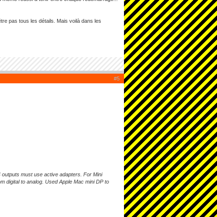
tre pas tous les détails. Mais voilà dans les
#5
 outputs must use active adapters. For Mini
m digital to analog. Used Apple Mac mini DP to