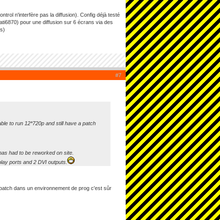
ntrol n'interfère pas la diffusion). Config déjà testé
(ati6870) pour une diffusion sur 6 écrans via des
ns)
#7
le to run 12*720p and still have a patch
 has had to be reworked on site.
lay ports and 2 DVI outputs.
 un patch dans un environnement de prog c'est sûr