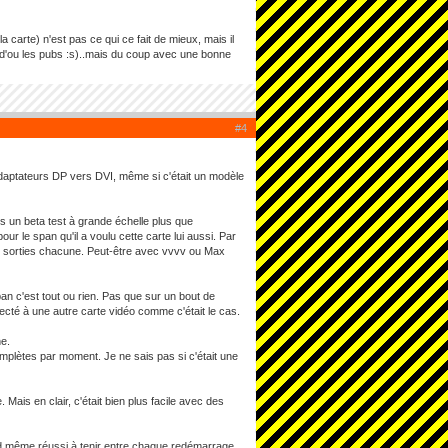
la carte) n'est pas ce qui ce fait de mieux, mais il
 (d'ou les pubs :s)..mais du coup avec une bonne
#4
daptateurs DP vers DVI, même si c'était un modèle
ns un beta test à grande échelle plus que
ur le span qu'il a voulu cette carte lui aussi. Par
ux sorties chacune. Peut-être avec vvvv ou Max
pan c'est tout ou rien. Pas que sur un bout de
cté à une autre carte vidéo comme c'était le cas.
ne.
plètes par moment. Je ne sais pas si c'était une
Mais en clair, c'était bien plus facile avec des
and même réussi à tenir entre chaque redémarrage...