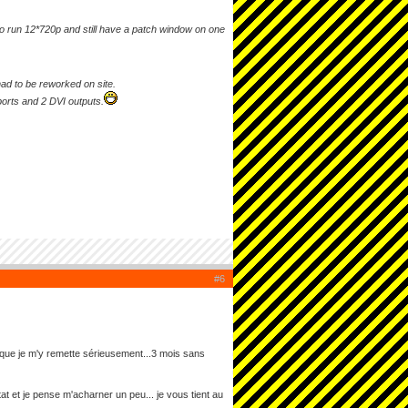
o run 12*720p and still have a patch window on one
had to be reworked on site.
ports and 2 DVI outputs.
#6
 que je m'y remette sérieusement...3 mois sans
at et je pense m'acharner un peu... je vous tient au