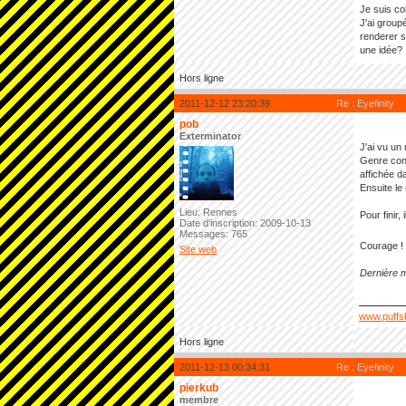
Je suis col
J'ai group
renderer s
une idée?
Hors ligne
2011-12-12 23:20:39
Re : Eyefinity
pob
Exterminator
J'ai vu un
Genre conf
affichée d
Ensuite le
Lieu: Rennes
Pour finir
Date d'inscription: 2009-10-13
Messages: 765
Courage !
Site web
Dernière m
www.puffs
Hors ligne
2011-12-13 00:34:31
Re : Eyefinity
pierkub
membre