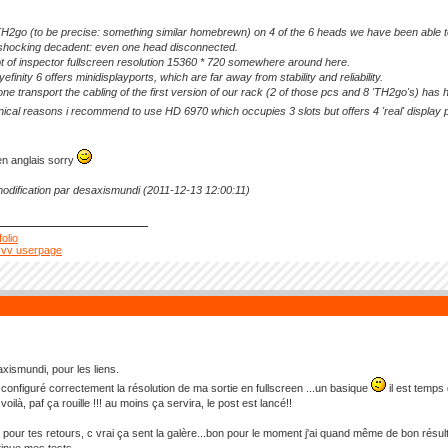
TH2go (to be precise: something similar homebrewn) on 4 of the 6 heads we have been able t
shocking decadent: even one head disconnected.
 of inspector fullscreen resolution 15360 * 720 somewhere around here.
inity 6 offers minidisplayports, which are far away from stability and reliability.
 one transport the cabling of the first version of our rack (2 of those pcs and 8 'TH2go's) has 
ical reasons i recommend to use HD 6970 which occupies 3 slots but offers 4 'real' display 
en anglais sorry
odification par desaxismundi (2011-12-13 12:00:11)
folio
vvv userpage
xismundi, pour les liens.
 configuré correctement la résolution de ma sortie en fullscreen ...un basique
il est temps
voilà, paf ça rouille !!! au moins ça servira, le post est lancé!!
 pour tes retours, c vrai ça sent la galère...bon pour le moment j'ai quand même de bon résult