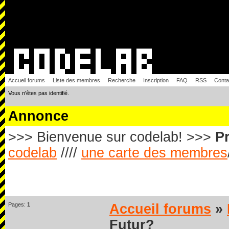
Accueil forums
Liste des membres
Recherche
Inscription
FAQ
RSS
Conta
Vous n'êtes pas identifié.
Annonce
>>> Bienvenue sur codelab! >>>
Pr
codelab
////
une carte des membres
Pages:
1
Accueil forums
»
Futur?