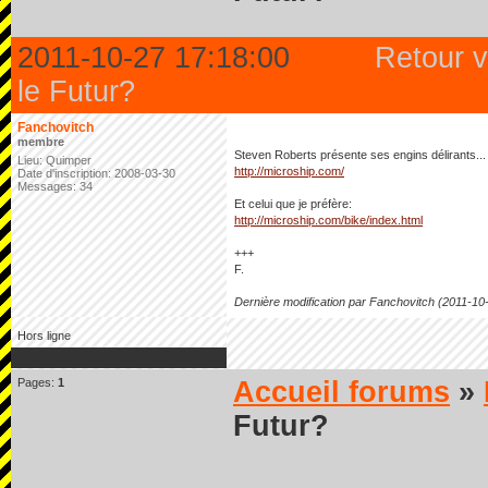
2011-10-27 17:18:00
Retour v
le Futur?
Fanchovitch
membre
Steven Roberts présente ses engins délirants...
Lieu: Quimper
http://microship.com/
Date d'inscription: 2008-03-30
Messages: 34
Et celui que je préfère:
http://microship.com/bike/index.html
+++
F.
Dernière modification par Fanchovitch (2011-10
Hors ligne
Pages:
1
Accueil forums
»
Futur?