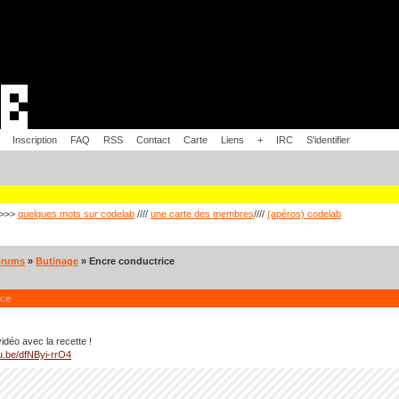
Inscription
FAQ
RSS
Contact
Carte
Liens
+
IRC
S'identifier
>>>
quelques mots sur codelab
////
une carte des membres
////
(apéros) codelab
orums
»
Butinage
» Encre conductrice
ice
idéo avec la recette !
tu.be/dfNByi-rrO4