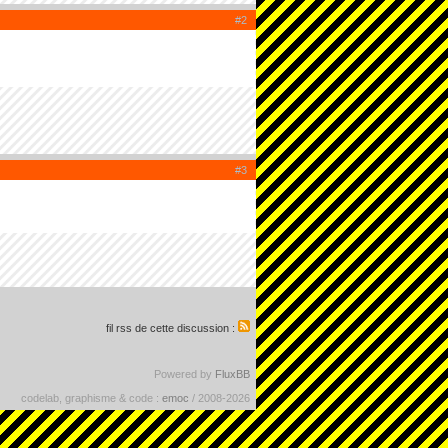
#2
#3
fil rss de cette discussion :
Powered by
FluxBB
codelab, graphisme & code :
emoc
/ 2008-2026