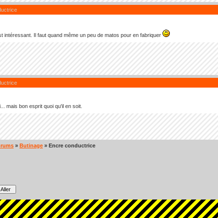
uctrice
st intéressant. Il faut quand même un peu de matos pour en fabriquer
uctrice
... mais bon esprit quoi qu'il en soit.
orums
»
Butinage
» Encre conductrice