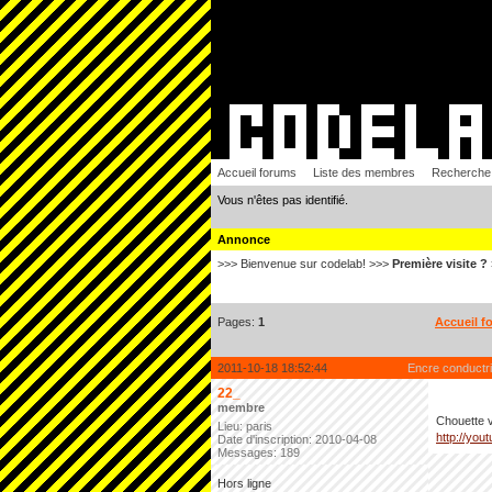
Accueil forums
Liste des membres
Recherche
Vous n'êtes pas identifié.
Annonce
>>> Bienvenue sur codelab! >>>
Première visite ?
Pages:
1
Accueil f
2011-10-18 18:52:44
Encre conductr
22_
membre
Chouette v
Lieu: paris
http://you
Date d'inscription: 2010-04-08
Messages: 189
Hors ligne