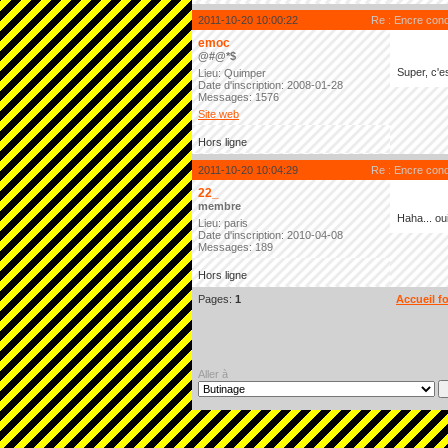
2011-10-20 10:00:22
Re : Encre cond
emoc
@#@*$
Super, c'e
Lieu: Quimper
Date d'inscription: 2008-01-28
Messages: 1576
Site web
Hors ligne
2011-10-20 10:04:29
Re : Encre cond
22_
membre
Haha... oui
Lieu: paris
Date d'inscription: 2010-04-08
Messages: 189
Hors ligne
Pages:
1
Accueil f
Aller à