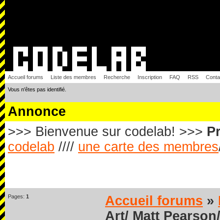
Accueil forums
Liste des membres
Recherche
Inscription
FAQ
RSS
Conta
Vous n'êtes pas identifié.
Annonce
>>> Bienvenue sur codelab! >>>
Pr
codelab
////
une carte des membres
Pages:
1
Accueil forums
»
Art/ Matt Pearson