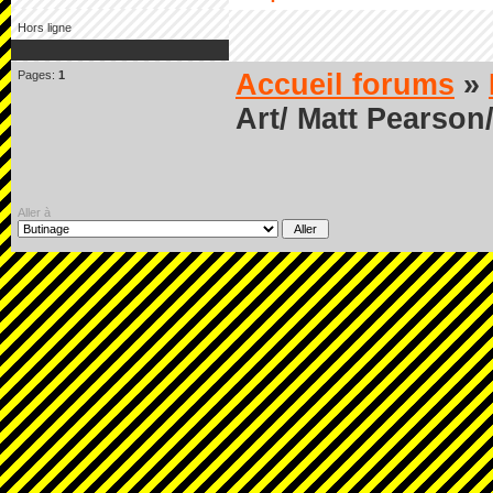
Hors ligne
Pages:
1
Accueil forums
»
Art/ Matt Pearson
Aller à