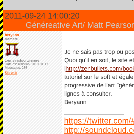
2011-09-24 14:00:20
Généreative Art/ Matt Pearso
beryann
membre
Je ne sais pas trop ou pos
Quoi qu'il en soit, le site 
Lieu: strasbourg/rennes
Date d'inscription: 2010-01-17
l
http://zenbullets.com/boo
Messages: 256
Site web
tutoriel sur le soft et ég
progressive de l'art "gén
lignes à consulter.
Beryann
https://twitter.com
http://soundcloud.