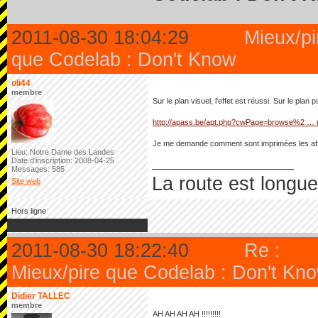
2011-08-30 18:04:29
Mieux/pi
que Codelab : Don't Know
oli44
membre
Sur le plan visuel, l'effet est réussi. Sur le plan
http://apass.be/apt.php?cwPage=browse%2 … 
Je me demande comment sont imprimées les aff
Lieu: Notre Dame des Landes
Date d'inscription: 2008-04-25
Messages: 585
La route est longue 
Site web
Hors ligne
2011-08-30 18:22:40
Re :
Mieux/pire que Codelab : Don't Kn
Didier TALLEC
membre
AH AH AH AH !!!!!!!!!