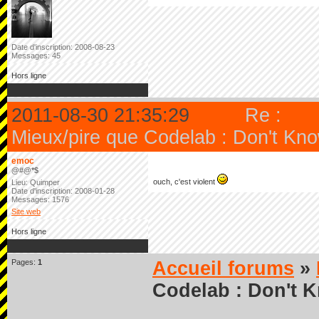
Date d'inscription: 2008-08-23
Messages: 45
Hors ligne
2011-08-30 21:35:29
Re :
Mieux/pire que Codelab : Don't Kn
emoc
@#@*$
ouch, c'est violent
Lieu: Quimper
Date d'inscription: 2008-01-28
Messages: 1576
Site web
Hors ligne
Pages:
1
Accueil forums
»
Codelab : Don't 