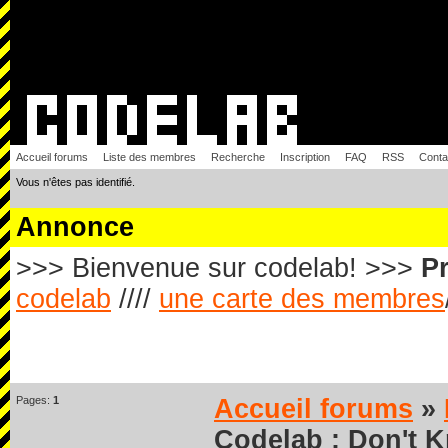
Accueil forums
Liste des membres
Recherche
Inscription
FAQ
RSS
Conta
Vous n'êtes pas identifié.
Annonce
>>> Bienvenue sur codelab! >>>
Pr
codelab
////
une carte des membres
Pages:
1
Accueil forums
»
Codelab : Don't 