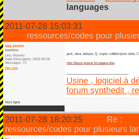
languages
2011-07-28 15:03:31
ressources/codes pour plusie
nay-seven
membre
jack, alsa, ladspa, Q, super collider/pure data, 
Lieu: Rennes
Date d'inscription: 2009-06-08
Messages: 73
http://faust.grame.fr/catalog.php
Site web
Usine , logiciel à dé
forum synthedit , re
Hors ligne
2011-07-28 18:20:25
Re :
ressources/codes pour plusieurs l