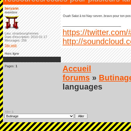
beryann
membre
Ouah Salut à toi Nay-seven..bravo pour ton post...
https://twitter.com
Lieu: strasbourg/rennes
Date d'inscription: 2010-01-17
http://soundcloud.
Messages: 256
Site web
Hors ligne
Pages:
1
Accueil
forums
»
Butinag
languages
Aller à