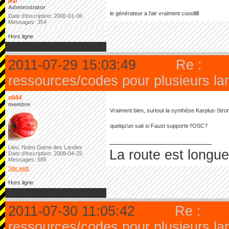
jkp
Administrator
le générateur a l'air vraiment cooolllll
Date d'inscription: 2006-01-06
Messages: 354
Hors ligne
2011-07-29 15:03:49
Re :
ressources/codes pour plusieurs l
oli44
membre
Vraiment bien, surtout la synthèse Karplus-Stro
quelqu'un sait si Faust supporte l'OSC?
Lieu: Notre Dame des Landes
La route est longue 
Date d'inscription: 2008-04-25
Messages: 585
Site web
Hors ligne
2011-07-30 11:05:42
Re :
ressources/codes pour plusieurs l