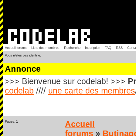
Accueil forums
Liste des membres
Recherche
Inscription
FAQ
RSS
Conta
Vous n'êtes pas identifié.
Annonce
>>> Bienvenue sur codelab! >>>
Pr
codelab
////
une carte des membres
Pages:
1
Accueil
forums
»
Butinag