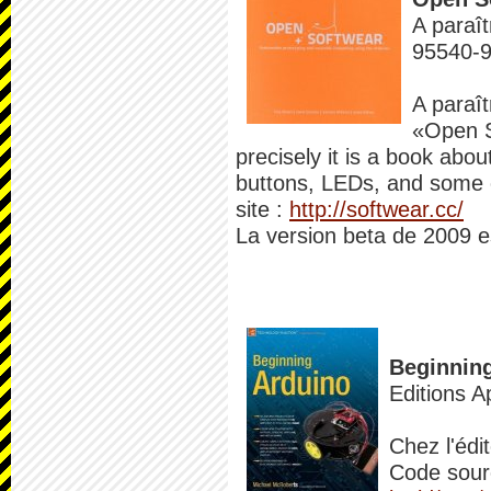
A paraî
95540-
A paraît
«Open S
precisely it is a book abou
buttons, LEDs, and some o
site :
http://softwear.cc/
La version beta de 2009 es
Beginning
Editions 
Chez l'édi
Code sour