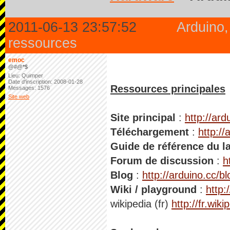
2011-06-13 23:57:52
Arduino,
ressources
emoc
@#@*$
Lieu: Quimper
Date d'inscription: 2008-01-28
Ressources principales
Messages: 1576
Site web
Site principal
:
http://ard
Téléchargement
:
http:/
Guide de référence du l
Forum de discussion
:
h
Blog
:
http://arduino.cc/bl
Wiki / playground
:
http:
wikipedia (fr)
http://fr.wik