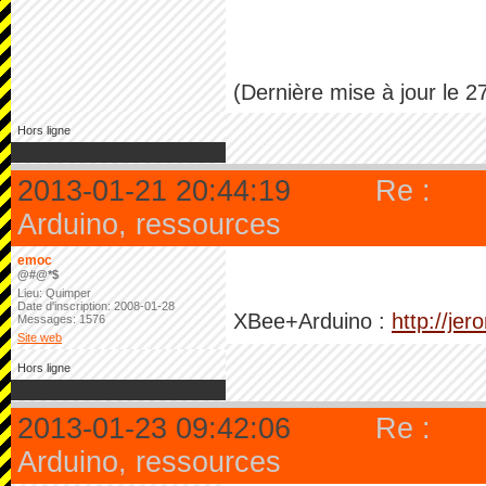
(Dernière mise à jour le 27
Hors ligne
2013-01-21 20:44:19
Re :
Arduino, ressources
emoc
@#@*$
Lieu: Quimper
Date d'inscription: 2008-01-28
XBee+Arduino :
http://je
Messages: 1576
Site web
Hors ligne
2013-01-23 09:42:06
Re :
Arduino, ressources