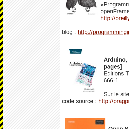
«Programmi
openFrame
http://ore
blog :
http://programmingi
Arduino, 
pages]
Editions 
666-1
Sur le sit
code source :
http://prag
Open So