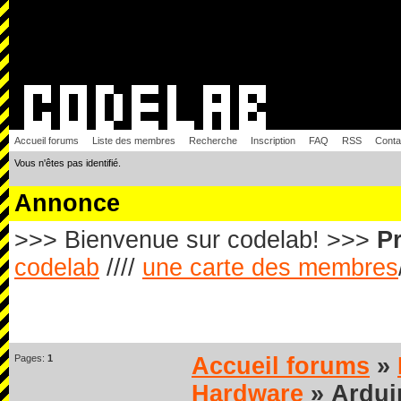
Accueil forums
Liste des membres
Recherche
Inscription
FAQ
RSS
Conta
Vous n'êtes pas identifié.
Annonce
>>> Bienvenue sur codelab! >>>
Pr
codelab
////
une carte des membres
Pages:
1
Accueil forums
»
Hardware
» Ardui