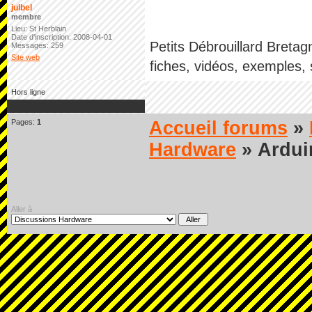
julbel
membre
Lieu: St Herblain
Date d'inscription: 2008-04-01
Petits Débrouillard Bretag
Messages: 259
Site web
fiches, vidéos, exemples, 
Hors ligne
Pages:
1
Accueil forums
»
Hardware
» Ardui
Aller à