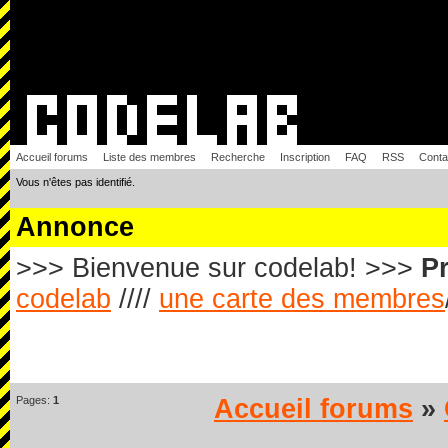
Accueil forums
Liste des membres
Recherche
Inscription
FAQ
RSS
Conta
Vous n'êtes pas identifié.
Annonce
>>> Bienvenue sur codelab! >>>
Pr
codelab
////
une carte des membres
Pages:
1
Accueil forums
»