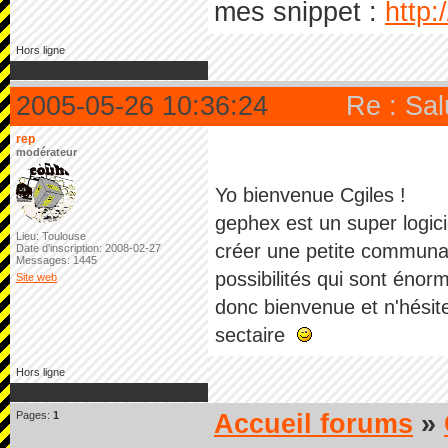
mes snippet :
http:
Hors ligne
2005-05-26 10:36:24
Re : Sal
rep
modérateur
Yo bienvenue Cgiles !
gephex est un super logic
Lieu: Toulouse
créer une petite communaut
Date d'inscription: 2008-02-27
Messages: 1445
possibilités qui sont énor
Site web
donc bienvenue et n'hésite
sectaire
Hors ligne
Pages:
1
Accueil forums
»