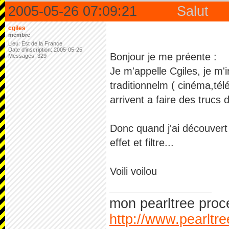
2005-05-26 07:09:21
Salut
cgiles
membre
Lieu: Est de la France
Date d'inscription: 2005-05-25
Bonjour je me préente :
Messages: 329
Je m'appelle Cgiles, je m
traditionnelm ( cinéma,télé 
arrivent a faire des trucs d
Donc quand j'ai découvert 
effet et filtre...
Voili voilou
mon pearltree proc
http://www.pearltr