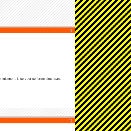
#2
onctionne ... le serveur se ferme direct sans
#3