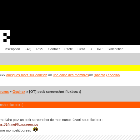
Inscription
FAQ
RSS
Contact
Carte
Liens
+
IRC
S'identifier
>>>
quelques mots sur codelab
////
une carte des membres
////
(apéros) codelab
orums
»
Gephex
» [OT] petit screenshot fluxbox :)
nshot fluxbox :)
 me faire plez un petit screenshot de mon nunux favori sous fluxbox :
os.314r.net/fluxscreen.jpg
Oore mon petit bureau