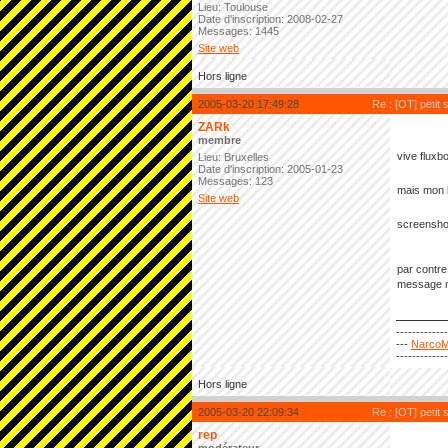
Lieu: Toulouse
Date d'inscription: 2008-02-27
Messages: 1445
Site web
Hors ligne
2005-03-20 17:49:28
Re : [OT] petit 
ZARk
membre
vive fluxb
Lieu: Bruxelles
Date d'inscription: 2005-01-23
Messages: 123
mais mon 
Site web
screensho
par contre
message ni
------------
---
NarcoM
------------
Hors ligne
2005-03-20 22:09:34
Re : [OT] petit 
rep