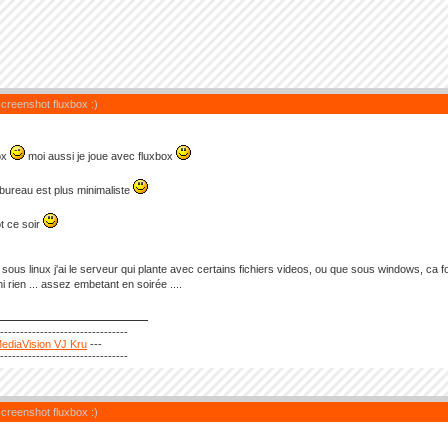
screenshot fluxbox :)
ox
moi aussi je joue avec fluxbox
bureau est plus minimaliste
t ce soir
 sous linux j'ai le serveur qui plante avec certains fichiers videos, ou que sous windows, ca f
 rien ... assez embetant en soirée ....
---------------------------------
ediaVision VJ Kru
---
---------------------------------
screenshot fluxbox :)