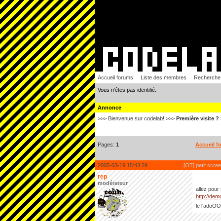
Accueil forums
Liste des membres
Recherche
Vous n'êtes pas identifié.
Annonce
>>> Bienvenue sur codelab! >>>
Première visite ?
Pages:
1
Accueil f
2005-03-19 15:43:29
[OT] petit scree
rep
modérateur
allez pour
http://dem
le l'adoO