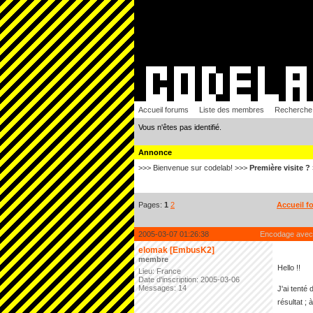
Accueil forums
Liste des membres
Recherche
Vous n'êtes pas identifié.
Annonce
>>> Bienvenue sur codelab! >>>
Première visite ?
Pages:
1
2
Accueil f
2005-03-07 01:26:38
Encodage avec
elomak [EmbusK2]
membre
Hello !!
Lieu: France
Date d'inscription: 2005-03-06
Messages: 14
J'ai tenté
résultat ;