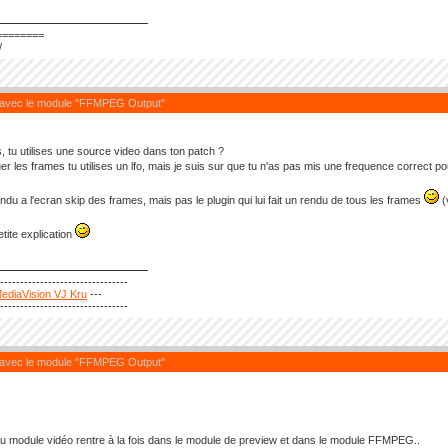
========
/
 avec le module "FFMPEG Output"
, tu utilises une source video dans ton patch ?
uer les frames tu utilises un lfo, mais je suis sur que tu n'as pas mis une frequence correct pou
endu a l'ecran skip des frames, mais pas le plugin qui lui fait un rendu de tous les frames
(
etite explication
---------------------------------
ediaVision VJ Kru
---
---------------------------------
 avec le module "FFMPEG Output"
du module vidéo rentre à la fois dans le module de preview et dans le module FFMPEG..