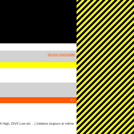
Version imprimable
#1
X High, DIVX Low etc ...) j'obtiens toujours le même