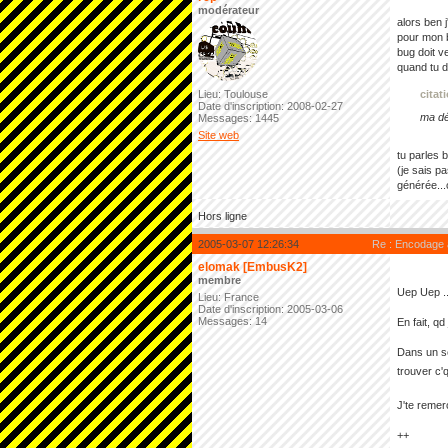
modérateur
alors ben 
pour mon b
bug doit v
quand tu d
Lieu: Toulouse
citat
Date d'inscription: 2008-02-27
ma dé
Messages: 1445
Site web
tu parles 
(je sais p
générée...
Hors ligne
2005-03-07 12:26:34
Re : Encodage
elomak [EmbusK2]
membre
Uep Uep ..
Lieu: France
Date d'inscription: 2005-03-06
Messages: 14
En fait, qd
Dans un se
trouver c'
J'te remer
++