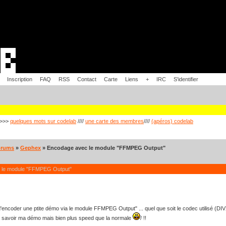
Inscription
FAQ
RSS
Contact
Carte
Liens
+
IRC
S'identifier
>>>
quelques mots sur codelab
////
une carte des membres
////
(apéros) codelab
orums
»
Gephex
» Encodage avec le module "FFMPEG Output"
 le module "FFMPEG Output"
 d'encoder une ptite démo via le module FFMPEG Output" ... quel que soit le codec utilisé (DIV
 à savoir ma démo mais bien plus speed que la normale
/ !!