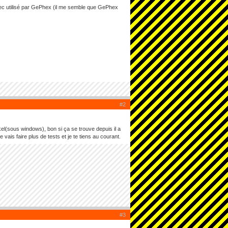
odec utilisé par GePhex (il me semble que GePhex
#2
ckel(sous windows), bon si ça se trouve depuis il a
ais faire plus de tests et je te tiens au courant.
#3