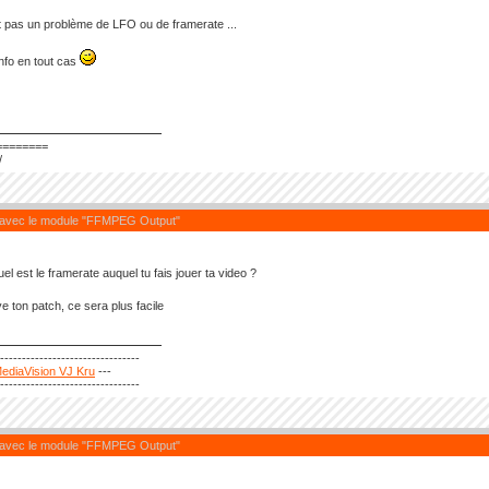
 pas un problème de LFO ou de framerate ...
info en tout cas
========
/
 avec le module "FFMPEG Output"
el est le framerate auquel tu fais jouer ta video ?
ye ton patch, ce sera plus facile
---------------------------------
ediaVision VJ Kru
---
---------------------------------
 avec le module "FFMPEG Output"