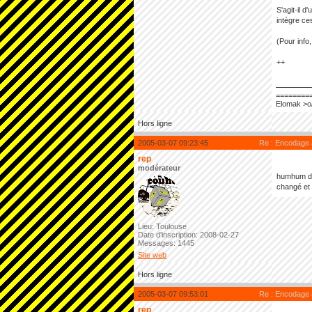
S'agit-il 
intègre ce
(Pour info
++
========
Elomak >o
Hors ligne
2005-03-07 09:23:45
Re : Encodage
rep
modérateur
humhum dir
changé et 
Lieu: Toulouse
Date d'inscription: 2008-02-27
Messages: 1445
Site web
Hors ligne
2005-03-07 09:53:01
Re : Encodage
rep