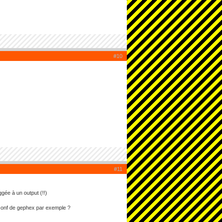
#10
#11
gée à un output (!!)
 conf de gephex par exemple ?