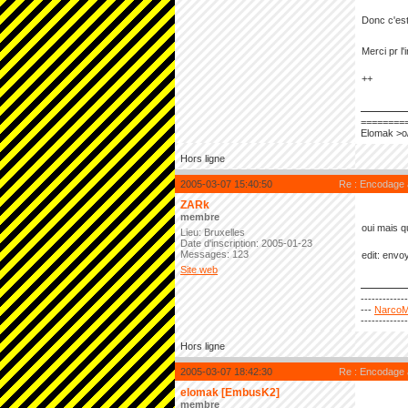
Donc c'est
Merci pr l'
++
========
Elomak >o
Hors ligne
2005-03-07 15:40:50
Re : Encodage
ZARk
membre
oui mais qu
Lieu: Bruxelles
Date d'inscription: 2005-01-23
Messages: 123
edit: envo
Site web
------------
---
NarcoM
------------
Hors ligne
2005-03-07 18:42:30
Re : Encodage
elomak [EmbusK2]
membre