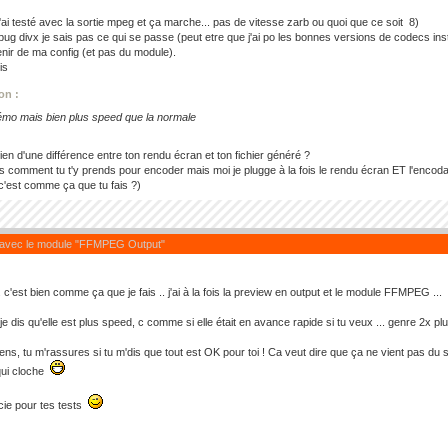
j'ai testé avec la sortie mpeg et ça marche... pas de vitesse zarb ou quoi que ce soit 8)
ug divx je sais pas ce qui se passe (peut etre que j'ai po les bonnes versions de codecs ins
enir de ma config (et pas du module).
is
ion :
mo mais bien plus speed que la normale
bien d'une différence entre ton rendu écran et ton fichier généré ?
as comment tu t'y prends pour encoder mais moi je plugge à la fois le rendu écran ET l'encoda
c'est comme ça que tu fais ?)
 avec le module "FFMPEG Output"
 c'est bien comme ça que je fais .. j'ai à la fois la preview en output et le module FFMPEG ...
 je dis qu'elle est plus speed, c comme si elle était en avance rapide si tu veux ... genre 2x pl
ns, tu m'rassures si tu m'dis que tout est OK pour toi ! Ca veut dire que ça ne vient pas du s
qui cloche
cie pour tes tests