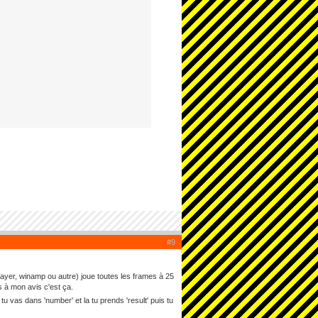
#9
player, winamp ou autre) joue toutes les frames à 25
s à mon avis c'est ça.
 tu vas dans 'number' et la tu prends 'result' puis tu