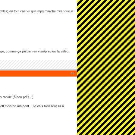
tallés) en tout cas vu que mpg marche c'est que le
ge, comme ça j'ai bien en visu/preview la vidéo
#4
us rapide (à peu près ..)
oft mais de ma conf .. Je vais bien réussir à