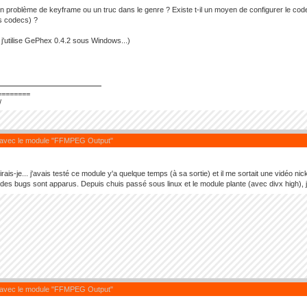
d'un problème de keyframe ou un truc dans le genre ? Existe t-il un moyen de configurer le c
s codecs) ?
, j'utilise GePhex 0.4.2 sous Windows...)
========
/
 avec le module "FFMPEG Output"
ais-je... j'avais testé ce module y'a quelque temps (à sa sortie) et il me sortait une vidéo ni
des bugs sont apparus. Depuis chuis passé sous linux et le module plante (avec divx high), je v
 avec le module "FFMPEG Output"