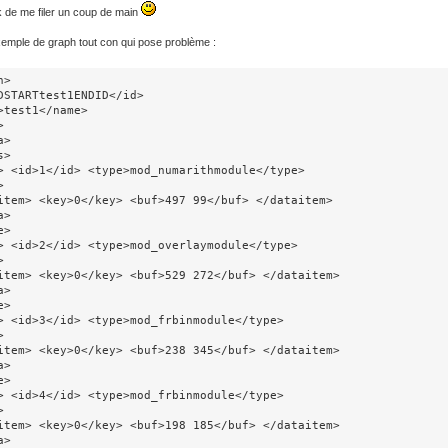
 de me filer un coup de main
xemple de graph tout con qui pose problème :
>

DSTARTtest1ENDID</id>

>test1</name>



>

>

> <id>1</id> <type>mod_numarithmodule</type>



item> <key>0</key> <buf>497 99</buf> </dataitem>

>

>

> <id>2</id> <type>mod_overlaymodule</type>



item> <key>0</key> <buf>529 272</buf> </dataitem>

>

>

> <id>3</id> <type>mod_frbinmodule</type>



item> <key>0</key> <buf>238 345</buf> </dataitem>

>

>

> <id>4</id> <type>mod_frbinmodule</type>



item> <key>0</key> <buf>198 185</buf> </dataitem>

>
