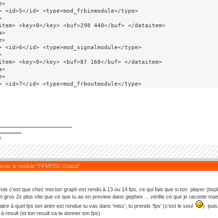
>

> <id>5</id> <type>mod_frbinmodule</type>



item> <key>0</key> <buf>298 440</buf> </dataitem>

>

>

> <id>6</id> <type>mod_signalmodule</type>



item> <key>0</key> <buf>87 168</buf> </dataitem>

>

>

> <id>7</id> <type>mod_frboutmodule</type>



item> <key>0</key> <buf>792 282</buf> </dataitem>

>

>

> <id>8</id> <type>mod_effectvdizzymodule</type>



========
item> <key>0</key> <buf>461 422</buf> </dataitem>

/
>

>

> <id>12</id> <type>mod_ffmpegoutmodule</type>



 avec le module "FFMPEG Output"
item> <key>0</key> <buf>769 490</buf> </dataitem>

>

>

vois c'est que chez moi ton graph est rendu à 13 ou 14 fps, ce qui fais que si ton player (bs
s>

en gros 2x plus vite que ce que tu as en preview dans gephex ... vérifie ce que je raconte mai
ections>

itre à quel fps ton anim est rendue tu vas dans 'misc', tu prends 'fps' (c'est le seul
) puis
ct>

à result (et ton result va te donner ton fps)
> <node_id>4</node_id> <plug_id>result</plug_id> </from>
