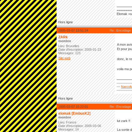
========
Elomak >o
Hors ligne
2005-03-07 13:51:24
Re : Encodage
ZARk
membre
A mon avis
Lieu: Bruxelles
Et pour jo
Date d'inscription: 2005-01-23
Messages: 123
Site web
donc, le r
voila ma p
------------
---
NarcoM
------------
Hors ligne
2005-03-07 15:22:01
Re : Encodage
elomak [EmbusK2]
membre
lut zark !!
Lieu: France
Date d'inscription: 2005-03-06
Messages: 14
La sortie 