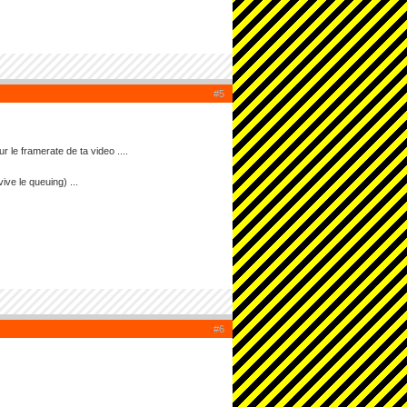
#5
r le framerate de ta video ....
vive le queuing) ...
#6