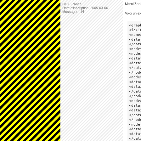
Merci Zark
Lieu: France
Date d'inscription: 2005-03-06
Messages: 14
Voici un e
<graph
<id>I
<name
<data>
</data
<nodes
<node
<data>
<data
</data
</node
<node
<data>
<data
</data
</node
<node
<data>
<data
</data
</node
<node
<data>
<data
</data