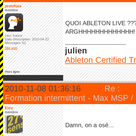
protofuse
membre
QUOI ABLETON LIVE ??
ARGHHHHHHHHHHHHH!
Lieu: france
Date d'inscription: 2010-04-22
Messages: 62
Site web
julien
Ableton Certified T
Hors ligne
2010-11-08 01:36:16
Re :
Formation intermittent - Max MSP 
Enry
membre
Damn, on a osé...