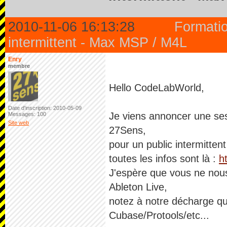
2010-11-06 16:13:28
Formati
intermittent - Max MSP / M4L
Enry
membre
Hello CodeLabWorld,
Date d'inscription: 2010-05-09
Je viens annoncer une ses
Messages: 100
Site web
27Sens,
pour un public intermittent
toutes les infos sont là :
h
J'espère que vous ne nous
Ableton Live,
notez à notre décharge qu
Cubase/Protools/etc...