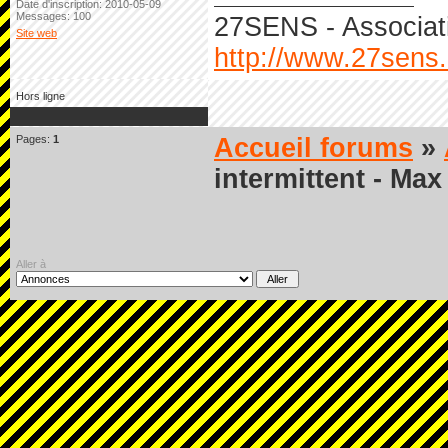
Date d'inscription: 2010-05-09
Messages: 100
27SENS - Associati
Site web
http://www.27sens
Hors ligne
Pages:
1
Accueil forums
»
intermittent - Ma
Aller à