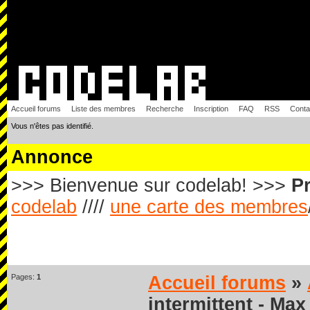
Accueil forums
Liste des membres
Recherche
Inscription
FAQ
RSS
Conta
Vous n'êtes pas identifié.
Annonce
>>> Bienvenue sur codelab! >>>
Pr
codelab
////
une carte des membres
Pages:
1
Accueil forums
»
intermittent - Ma